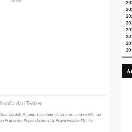
Publicité
20
20
20
20
20
20
20
20
SamCarda) | Twitter
amCarda). Auteur, raconteur d'histoires, auto-publié sur
n #suspense #rebondissements #saga #ebook #thriller