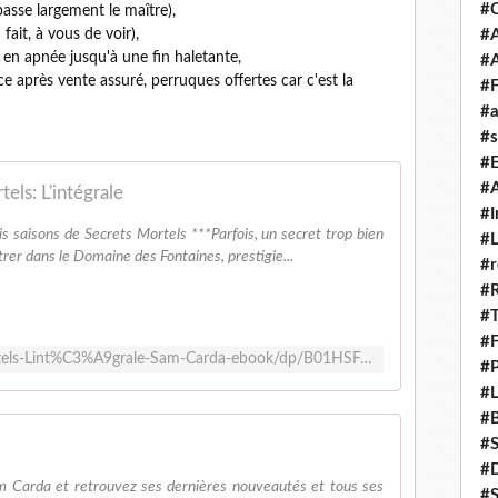
#
passe largement le maître),
fait, à vous de voir),
#A
e en apnée jusqu'à une fin haletante,
#
e après vente assuré, perruques offertes car c'est la
#F
#a
#s
#
#A
els: L'intégrale
#I
ois saisons de Secrets Mortels ***Parfois, un secret trop bien
#L
trer dans le Domaine des Fontaines, prestigie...
#r
#
#T
#
https://www.amazon.fr/Secrets-Mortels-Lint%C3%A9grale-Sam-Carda-ebook/dp/B01HSFAHQG
#P
#L
#B
#
#D
 Carda et retrouvez ses dernières nouveautés et tous ses
#S