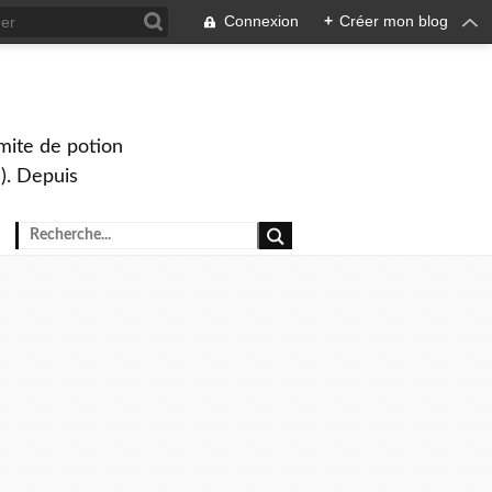
Connexion
+
Créer mon blog
mite de potion
). Depuis