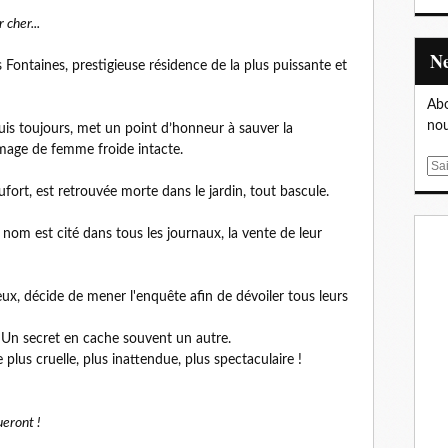
 cher...
Fontaines, prestigieuse résidence de la plus puissante et
Abo
nou
puis toujours, met un point d’honneur à sauver la
image de femme froide intacte.
E
m
ort, est retrouvée morte dans le jardin, tout bascule.
a
i
r nom est cité dans tous les journaux, la vente de leur
l
ux, décide de mener l'enquête afin de dévoiler tous leurs
Un secret en cache souvent un autre.
plus cruelle, plus inattendue, plus spectaculaire !
ueront !