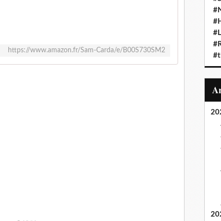
#N
#
#L
#
https://www.amazon.fr/Sam-Carda/e/B00S730SM2
#t
20
20