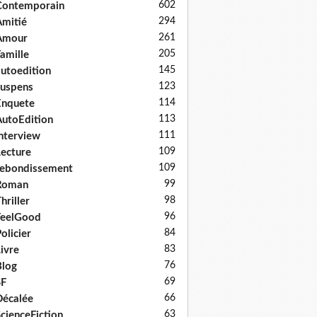
602
Contemporain
294
mitié
261
Amour
205
amille
145
utoedition
123
uspens
114
Enquete
113
utoEdition
111
nterview
109
ecture
109
ebondissement
99
Roman
98
hriller
96
FeelGood
84
olicier
83
ivre
76
log
69
SF
66
écalée
63
cienceFiction