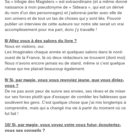
Sa « trilogie des Magisters » est extraordinaire (et a même donné
naissance à mon pseudonyme de « Sideara », qui est un dérivé
du nom d'un des personnages) et j'adorerai parler avec elle de
son univers et de tout un tas de choses qui y sont liés. Pouvoir
publier un interview de cette auteure sur notre site serait un vrai
accomplissement pour ma part, donc j'y travaille !
8/ Allez vous à des salons du livre ?
Nous en visitons, oui.
Les Imaginales chaque année et quelques salons dans le nord-
ouest de la France, là où deux rédacteurs se trouvent (dont moi).
Nous n'avons encore jamais eu de stand, même si c'est quelque
chose qui me plairait beaucoup également.
9/ Si, par magie, vous vous revoyiez jeune, que vous diriez-
vous ?
De ne pas avoir peur de suivre ses envies, ses rêves et de miser
sur ses forces plutôt que d'essayer de combler les faiblesses que
soulèvent les gens. C'est quelque chose que j'ai mis longtemps à
comprendre, mais qui a changé ma vie à partir du moment où ce
fut fait !
1
0/
Si, par magie, vous voyez votre vous futur, écouteriez-
vous ses conseils ?