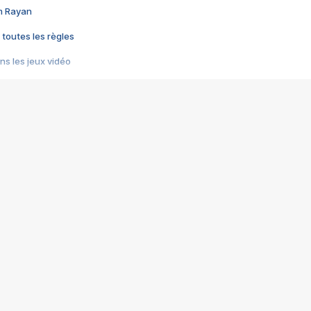
im Rayan
 toutes les règles
s les jeux vidéo
us choquant de Rockstar ? - Le scandale BULLY
e plus moche de Steam
du RÊVE tourne au CAUCHEMAR
pendant 8 heures
it… à tort
umiliés par un jeu vidéo
ire - Final Fantasy 8
ti un empire - Age of Empires
story DOFUS