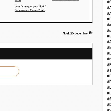
#
Vous faites quoi pour Noël ?
#A
On se marie – Carene Ponte
#
#F
#a
#s
Noël, 25 décembre
#
#A
#I
#L
#r
#
#T
#
#P
#L
#B
#
#D
#S