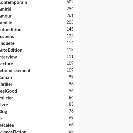
602
Contemporain
294
mitié
261
Amour
205
amille
145
utoedition
123
uspens
114
Enquete
113
utoEdition
111
nterview
109
ecture
109
ebondissement
99
Roman
98
hriller
96
FeelGood
84
olicier
83
ivre
76
log
69
SF
66
écalée
63
cienceFiction