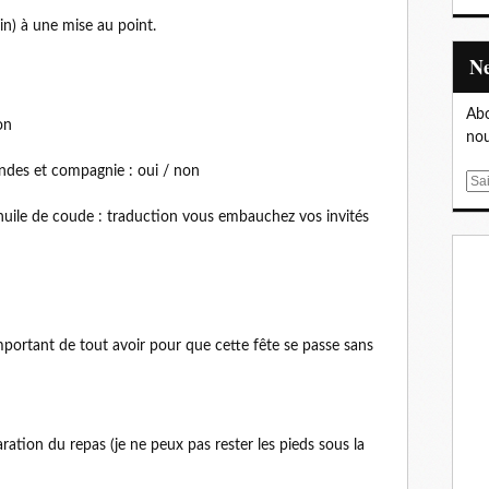
in) à une mise au point.
!
Abo
on
nou
andes et compagnie : oui / non
E
m
, huile de coude : traduction vous embauchez vos invités
a
i
l
t important de tout avoir pour que cette fête se passe sans
aration du repas (je ne peux pas rester les pieds sous la