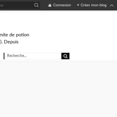
Connexion
+
Créer mon blog
mite de potion
). Depuis