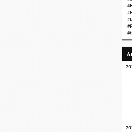
#N
#
#L
#
#t
20
20