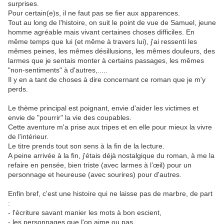
surprises.
Pour certain(e)s, il ne faut pas se fier aux apparences.
Tout au long de l'histoire, on suit le point de vue de Samuel, jeune
homme agréable mais vivant certaines choses difficiles. En
même temps que lui (et même à travers lui), j'ai ressenti les
mêmes peines, les mêmes désillusions, les mêmes douleurs, des
larmes que je sentais monter à certains passages, les mêmes
"non-sentiments" à d'autres,.....
Il y en a tant de choses à dire concernant ce roman que je m'y
perds.
Le thème principal est poignant, envie d'aider les victimes et
envie de "pourrir" la vie des coupables.
Cette aventure m'a prise aux tripes et en elle pour mieux la vivre
de l'intérieur.
Le titre prends tout son sens à la fin de la lecture.
A peine arrivée à la fin, j'étais déjà nostalgique du roman, à me la
refaire en pensée, bien triste (avec larmes à l’œil) pour un
personnage et heureuse (avec sourires) pour d'autres.
Enfin bref, c'est une histoire qui ne laisse pas de marbre, de part
:
- l'écriture savant manier les mots à bon escient,
- les personnages que l'on aime ou pas,