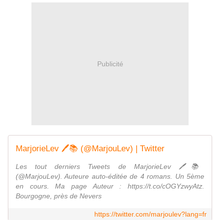
Publicité
MarjorieLev 🖊️📚 (@MarjouLev) | Twitter
Les tout derniers Tweets de MarjorieLev 🖊️📚
(@MarjouLev). Auteure auto-éditée de 4 romans. Un 5ème
en cours. Ma page Auteur : https://t.co/cOGYzwyAtz.
Bourgogne, près de Nevers
https://twitter.com/marjoulev?lang=fr