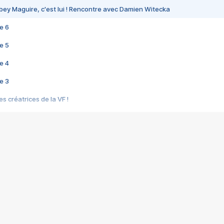
bey Maguire, c'est lui ! Rencontre avec Damien Witecka
e 6
e 5
e 4
e 3
s créatrices de la VF !
e 2
e 1
e Mektoub My Love arrive enfin ! Rencontre avec Shaïn Boumedine et Sal
i : après Toni en famille
elle réalise le bouleversant Dites lui que je l'aime
ais ! Rencontre autour de Vie privée de Rebecca Zlotowski