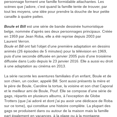
personnage forment une famille formidable attachantes. Les
scènes que j'adore, c'est quand la famille tente de trouver, par
tout les moyens, une idée pour prendre la douche de leur petite
canaille à quatre pattes.
Boule et Bill
est une série de bande dessinée humoristique
belge, nommée d'après ses deux personnages principaux. Créée
en 1959 par Jean Roba, elle a été reprise depuis 2003 par
Laurent Verron.
Boule et Bill
ont fait l'objet d'une première adaptation en dessins
animés (26 épisodes de 5 minutes) pour la télévision en 1969,
puis d'une seconde diffusée en janvier 2005 puis d'une troisième
diffusée dans Ludo depuis le 23 janvier 2016. Elle a aussi eu droit
à une adaptation au cinéma en 2013.
La série raconte les aventures familiales d’un enfant, Boule et de
son chien, un cocker, appelé Bill. Sont aussi présents la mère et
le père de Boule, Caroline la tortue, la voisine et son chat Caporal
et le meilleur ami de Boule, Pouf. Elle se compose d'une série de
gags, répartis en plusieurs albums, à l'exception de Globe
Trotters (que j'ai adoré et dont j'ai pu avoir une dédicace de Roba
sur ce tome), qui constitue une histoire complète. La plupart des
gags se produisent dans ou autour de la maison mais la famille
part également en vacances, à la plage ou à la montagne.