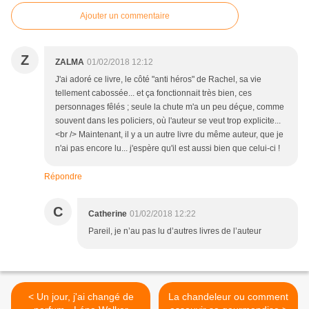
Ajouter un commentaire
Z
ZALMA
01/02/2018 12:12
J'ai adoré ce livre, le côté "anti héros" de Rachel, sa vie
tellement cabossée... et ça fonctionnait très bien, ces
personnages fêlés ; seule la chute m'a un peu déçue, comme
souvent dans les policiers, où l'auteur se veut trop explicite...
<br /> Maintenant, il y a un autre livre du même auteur, que je
n'ai pas encore lu... j'espère qu'il est aussi bien que celui-ci !
Répondre
C
Catherine
01/02/2018 12:22
Pareil, je n’au pas lu d’autres livres de l’auteur
< Un jour, j'ai changé de
La chandeleur ou comment