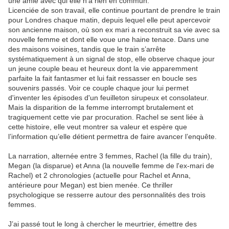
une amie avec qui elle n’a rien en commun.
Licenciée de son travail, elle continue pourtant de prendre le train
pour Londres chaque matin, depuis lequel elle peut apercevoir
son ancienne maison, où son ex mari a reconstruit sa vie avec sa
nouvelle femme et dont elle voue une haine tenace. Dans une
des maisons voisines, tandis que le train s’arrête
systématiquement à un signal de stop, elle observe chaque jour
un jeune couple beau et heureux dont la vie apparemment
parfaite la fait fantasmer et lui fait ressasser en boucle ses
souvenirs passés. Voir ce couple chaque jour lui permet
d'inventer les épisodes d'un feuilleton sirupeux et consolateur.
Mais la disparition de la femme interrompt brutalement et
tragiquement cette vie par procuration.
Rachel se sent liée à
cette histoire, elle veut montrer sa valeur et espère que
l’information qu’elle détient permettra de faire avancer l’enquête.
La narration, alternée entre 3 femmes, Rachel (la fille du train),
Megan (la disparue) et Anna (la nouvelle femme de l'ex-mari de
Rachel) et 2 chronologies (actuelle pour Rachel et Anna,
antérieure pour Megan) est bien menée. Ce thriller
psychologique se resserre autour des personnalités des trois
femmes.
J’ai passé tout le long à chercher le meurtrier, émettre des