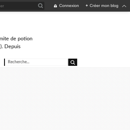
Connexion
+
Créer mon blog
mite de potion
). Depuis