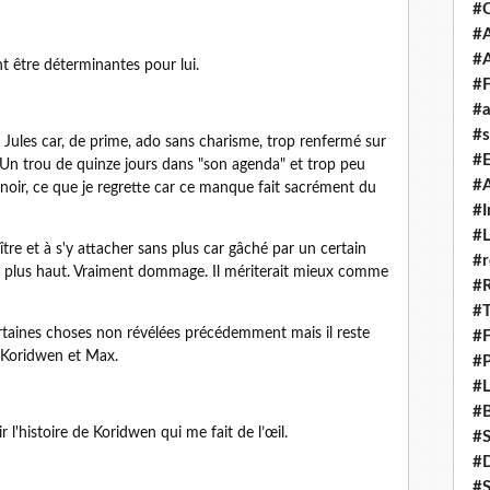
#
#A
#
nt être déterminantes pour lui.
#F
#a
#s
 Jules car, de prime, ado sans charisme, trop renfermé sur
#
ve. Un trou de quinze jours dans "son agenda" et trop peu
#A
noir, ce que je regrette car ce manque fait sacrément du
#I
#L
tre et à s'y attacher sans plus car gâché par un certain
#r
lé plus haut. Vraiment dommage. Il mériterait mieux comme
#
#T
 certaines choses non révélées précédemment mais il reste
#
Koridwen et Max.
#P
#L
#B
 l'histoire de Koridwen qui me fait de l’œil.
#
#D
#S