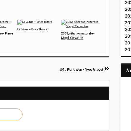
20
20
20
20
20
La vague – Brice Bigaré
e - Pierre
2063, sélection naturelle -
20
Magali Cervantes
20
20
U4 : Koridwen - Yves Grevet