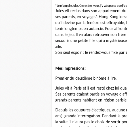
" Je m'appelle Jules. Ce rendez-vous, j'y vais parce que j'y c
Jules vit reclus dans son appartement du 
ses parents, en voyage à Hong Kong lors
qu'il devine par la fenêtre est effroyable,
tenir longtemps en autarcie. Pour affronter
dans le jeu. Il va alors retrouver son frèr
secourir une petite fille qui a mystérieu
aile.
Son seul espoir : le rendez-vous fixé par 
Mes impressions :
Premier du deuxième binôme à lire.
Jules vit à Paris et il est resté chez lui q
Ses parents étaient partis en voyage d'af
grands-parents habitent en région parisie
Depuis les coupures électriques, aucune 
ans), grande interrogation. Pendant la pre
la suite, il n'aura pas le choix de sortir po