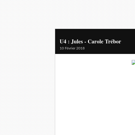
U4 : Jules - Carole Trébor
10 Février 2018