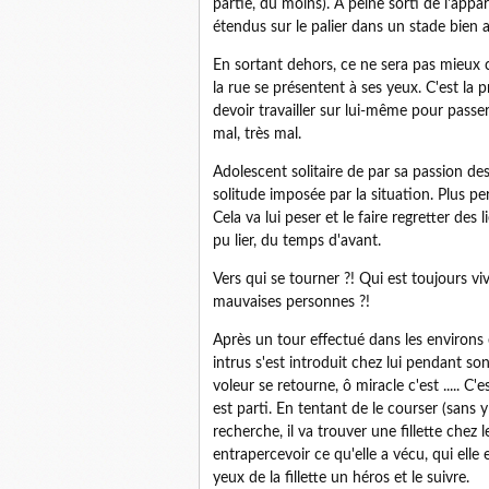
partie, du moins). A peine sorti de l'app
étendus sur le palier dans un stade bien 
En sortant dehors, ce ne sera pas mieux 
la rue se présentent à ses yeux. C'est la p
devoir travailler sur lui-même pour passer 
mal, très mal.
Adolescent solitaire de par sa passion des 
solitude imposée par la situation. Plus pers
Cela va lui peser et le faire regretter des 
pu lier, du temps d'avant.
Vers qui se tourner ?! Qui est toujours viv
mauvaises personnes ?!
Après un tour effectué dans les environs 
intrus s'est introduit chez lui pendant s
voleur se retourne, ô miracle c'est ..... C
est parti. En tentant de le courser (sans 
recherche, il va trouver une fillette chez l
entrapercevoir ce qu'elle a vécu, qui elle e
yeux de la fillette un héros et le suivre.