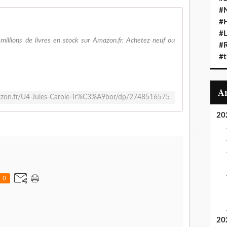
#N
#
#L
illions de livres en stock sur Amazon.fr. Achetez neuf ou
#
#t
zon.fr/U4-Jules-Carole-Tr%C3%A9bor/dp/2748516575
20
0
20