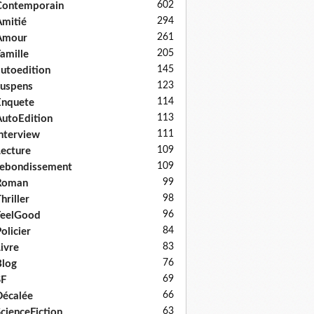
602
Contemporain
294
mitié
261
Amour
205
amille
145
utoedition
123
uspens
114
Enquete
113
utoEdition
111
nterview
109
ecture
109
ebondissement
99
Roman
98
hriller
96
FeelGood
84
olicier
83
ivre
76
log
69
SF
66
écalée
63
cienceFiction