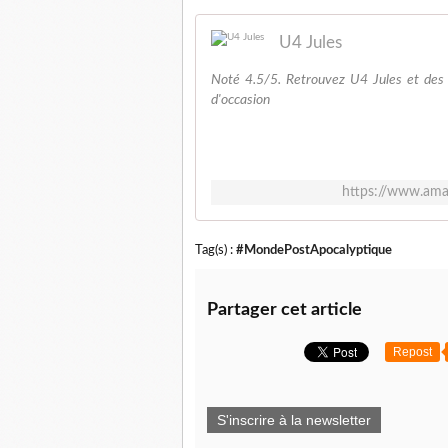
U4 Jules
Noté 4.5/5. Retrouvez U4 Jules et des m
d'occasion
https://www.ama
Tag(s) :
#MondePostApocalyptique
Partager cet article
Repost
S'inscrire à la newsletter