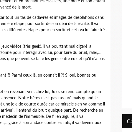
artement et en prenant les escaliers, une mère et son enfant
avancé de la mort.
car tout un tas de cadavres et images de désolations dans
remière étape pour sortir de son déni de la réalité. Il va
les différentes étapes pour en sortir et cela va lui faire très
jeux vidéos (très geek), il va pourtant mal digéré la
onne pour interagir avec lui, pour faire du bruit, râler,...
liens que peuvent se faire les gens entre eux et qu'il n'a pas
ant ?! Parmi ceux là, en connaît il ?! Si oui, bonnes ou
et en revenant vers chez lui, Jules se rend compte qu'un
on absence. Notre héros n'est pas rassuré mais quand le
'est une joie de courte durée car ce miracle s'en va comme il
y arriver), il entend du bruit quelque part. De recherche en
e médecin de l'immeuble. De fil en aiguille, il va
st,... grâce à son audace contre les rats, il va devenir aux