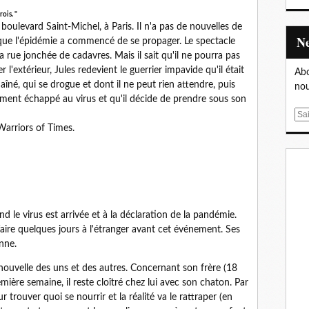
rois. "
boulevard Saint-Michel, à Paris. Il n'a pas de nouvelles de
que l'épidémie a commencé de se propager. Le spectacle
 la rue jonchée de cadavres. Mais il sait qu'il ne pourra pas
 l'extérieur, Jules redevient le guerrier impavide qu'il était
Abo
e aîné, qui se drogue et dont il ne peut rien attendre, puis
nou
sement échappé au virus et qu'il décide de prendre sous son
E
Warriors of Times.
m
a
i
l
uand le virus est arrivée et à la déclaration de la pandémie.
faire quelques jours à l'étranger avant cet événement. Ses
nne.
nouvelle des uns et des autres. Concernant son frère (18
mière semaine, il reste cloîtré chez lui avec son chaton. Par
ur trouver quoi se nourrir et la réalité va le rattraper (en