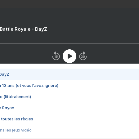
 Battle Royale - DayZ
 DayZ
 a 13 ans (et vous l'avez ignoré)
e (littéralement)
im Rayan
 toutes les règles
s les jeux vidéo