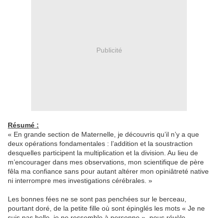
Publicité
Résumé :
« En grande section de Maternelle, je découvris qu’il n’y a que
deux opérations fondamentales : l’addition et la soustraction
desquelles participent la multiplication et la division. Au lieu de
m’encourager dans mes observations, mon scientifique de père
fêla ma confiance sans pour autant altérer mon opiniâtreté native
ni interrompre mes investigations cérébrales. »
Les bonnes fées ne se sont pas penchées sur le berceau,
pourtant doré, de la petite fille où sont épinglés les mots « Je ne
suis pas belle, je ne ressemble à personne », nous révèle