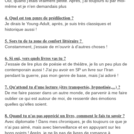
Oui, quand j'étais vraiment petite. Après, j'ai toujours lu par moi-
même et je n'en demandais plus
4. Quel est ton genre de prédilection ?
Je dirais le Young-Adult, après, je suis très classiques et
historique aussi !
5. Sors tu de ta zone de confort littéraire ?
Constamment, j'essaie de m'ouvrir à d'autres choses !
6. Si oui, vers quels livres vas tu ?
J'essaie de lire plus de poésie et de théâtre, je lis un peu plus de
contemporain aussi ! J'ai pu avoir en SP un livre sur l'Iran
pendant la guerre, pas mon genre de base, mais j'ai adoré !
7. Qu'attend tu d'une lecture (être transportée, hypnotisée,...) ?
De me faire passer dans un autre monde, de parvenir à me faire
oublier ce qui est autour de moi, de ressentir des émotions
quelles qu'elles soient.
8. Quand tu n'as pas apprécié un livre, comment le fais tu savoir ?
Avec diplomatie ! Dans mes chroniques, je dis toujours ce que je
n'ai pas aimé, mais avec bienveillance et en appuyant sur les
bons points ! Après, je ne lis pas de livres de romance à