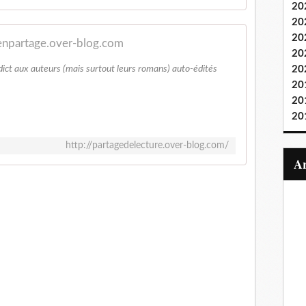
20
20
20
enpartage.over-blog.com
20
ict aux auteurs (mais surtout leurs romans) auto-édités
20
20
20
20
http://partagedelecture.over-blog.com/