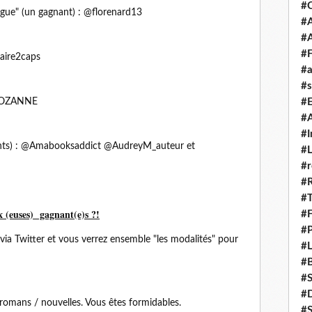
#
gue" (un gagnant) : @florenard13
#A
#
#F
raire2caps
#a
#s
n_OZANNE
#
#A
#I
gnants) : @Amabooksaddict @AudreyM_auteur et
#L
#r
#
#T
x (euses) gagnant(e)s ?!
#
#P
via Twitter et vous verrez ensemble "les modalités" pour
#L
#B
#
#D
 romans / nouvelles. Vous êtes formidables.
#S