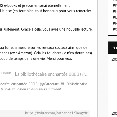
#N
22 e-books et je vous en serai éternellement
ai la bise (en tout bien, tout honneur) pour vous remercier.
#
#L
#
#t
er justement. Grâce à cela, vous avez une nouvelle lecture.
au fur et à mesure sur les réseaux sociaux ainsi que de
hands (ex : Amazon). Cela les touchera (je n'en doute pas)
oup de temps dans une vie. Merci pour eux.
20
La bibliothécaire enchantée 🕵🏻‍♀️🐶 (@Catherine1R) | Twitter
écaire enchantée 🕵🏻‍♀️🐶 (@Catherine1R). Bibliothécaire
udiAutoEdition et les auteurs auto édit...
https://twitter.com/catherine1r?lang=fr
20