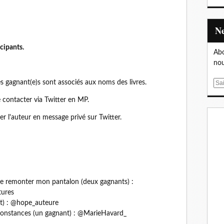
cipants.
Abo
nou
s gagnant(e)s sont associés aux noms des livres.
E
m
 contacter via Twitter en MP.
a
i
er l'auteur en message privé sur Twitter.
l
 de remonter mon pantalon (deux gagnants) :
tures
t) : @hope_auteure
rconstances (un gagnant) : @MarieHavard_