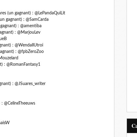
ares (un gagnant) : @LePandaQuiLit
 (un gagnant) : @SamCarda
 gagnant) : @amentiba
agnant) : @MarjouLev
queB
agnant) : @WendallUtroi
gagnant) : @fpbZeroZoo
eMouzelard
t) : @RomanFantasy1
gnant) : @JSuares_writer
) : @CelineTheeuws
naisW