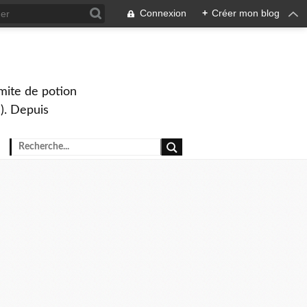
Connexion
+
Créer mon blog
mite de potion
). Depuis