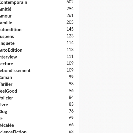
602
Contemporain
294
mitié
261
Amour
205
amille
145
utoedition
123
uspens
114
Enquete
113
utoEdition
111
nterview
109
ecture
109
ebondissement
99
Roman
98
hriller
96
FeelGood
84
olicier
83
ivre
76
log
69
SF
66
écalée
63
cienceFiction