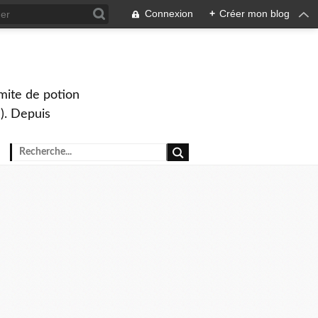
Connexion
+
Créer mon blog
mite de potion
). Depuis