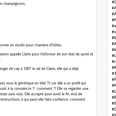
#
es champignons,
#A
#
#F
#a
#s
#
#A
ormer en studio pour chambre d'hôtes.
#I
rwann appelle Claire pour l'informer de son état de santé et
#L
.
#r
#
ger de cap à 180° la vie de Claire, elle qui a déjà
#T
#
ez vous le générique en tête ?!) car elle a un profil qui
#P
éussir à la convaincre ?! comment ?! Elle va regarder une
#L
laisser sans voix. Elle accepte pour avoir le fin mot de
#B
 instructions, à qui peut elle faire confiance, comment
#
#D
#S