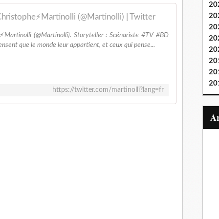
20
20
hristophe⚡Martinolli (@Martinolli) | Twitter
20
Martinolli (@Martinolli). Storyteller : Scénariste #TV #BD
20
ensent que le monde leur appartient, et ceux qui pense...
20
20
20
20
https://twitter.com/martinolli?lang=fr