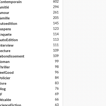
602
Contemporain
294
mitié
261
Amour
205
amille
145
utoedition
123
uspens
114
Enquete
113
utoEdition
111
nterview
109
ecture
109
ebondissement
99
Roman
98
hriller
96
FeelGood
84
olicier
83
ivre
76
log
69
SF
66
écalée
63
cienceFiction