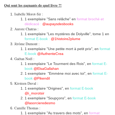
Qui sont les gagnants de quel livre ?!
Isabelle Morot-Sir :
1 exemplaire "Sans relâche" en
format broché et
dédicacé :
@aupaysdesbooks
Aurore Chatras :
1 exemplaire "Les mystères de Dolyville", tome 1 en
format E-book :
@1histoire2plume
Jérôme Dumont :
1 exemplaire "Une petite mort à petit prix", en
format
E-book
@AuthenteCrea
Gaëtan Noël :
1 exemplaire "Le Tourment des Rois", en
format E-
book
@ElsaGallahan
1 exemplaire "Emmène moi avec toi", en
format E-
book
@Pikendil
Kirsteen Duval :
1 exemplaire "Origines", en
format E-book
@i_morotsir
1 exemplaire "Soupçons", en
format E-book
@lasorcieredesmo
Camille Thomas :
1 exemplaire "Au travers des mots", en
format