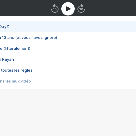
 DayZ
 a 13 ans (et vous l'avez ignoré)
e (littéralement)
im Rayan
 toutes les règles
s les jeux vidéo
us choquant de Rockstar ? - Le scandale BULLY
e plus moche de Steam
du RÊVE tourne au CAUCHEMAR
pendant 8 heures
it… à tort