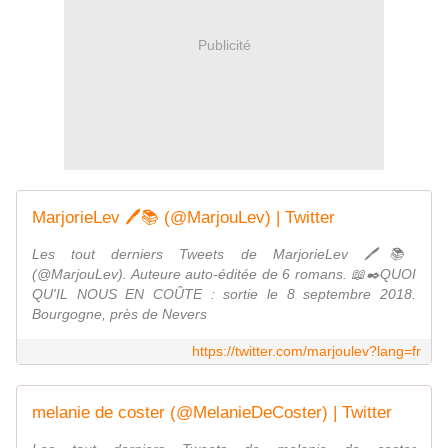
Publicité
MarjorieLev 🖊️📚 (@MarjouLev) | Twitter
Les tout derniers Tweets de MarjorieLev 🖊️📚
(@MarjouLev). Auteure auto-éditée de 6 romans. 📖✒️QUOI
QU'IL NOUS EN COÛTE : sortie le 8 septembre 2018.
Bourgogne, près de Nevers
https://twitter.com/marjoulev?lang=fr
melanie de coster (@MelanieDeCoster) | Twitter