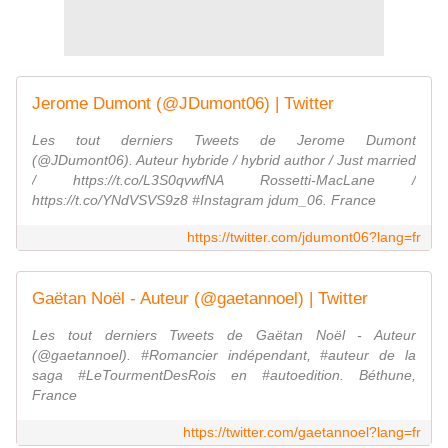
Jerome Dumont (@JDumont06) | Twitter
Les tout derniers Tweets de Jerome Dumont
(@JDumont06). Auteur hybride / hybrid author / Just married
/ https://t.co/L3S0qvwfNA Rossetti-MacLane /
https://t.co/YNdVSVS9z8 #Instagram jdum_06. France
https://twitter.com/jdumont06?lang=fr
Gaëtan Noël - Auteur (@gaetannoel) | Twitter
Les tout derniers Tweets de Gaëtan Noël - Auteur
(@gaetannoel). #Romancier indépendant, #auteur de la
saga #LeTourmentDesRois en #autoedition. Béthune,
France
https://twitter.com/gaetannoel?lang=fr