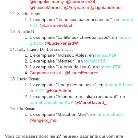
@magalie_marsy, @aurorenzo34,
@LouiseMorens, @Aelynah et @LightandSmell
Sandra Hope
1 exemplaire "Je ne suis pas moi sans toi", en
format
PDF
@Laremedebbah
Amélie B
1 exemplaire "La fille aux cheveux roses", en
format
E-book
@LucieRenardW
Loly (Laura D.) Lot contenant :
1 exemplaire "IndissoCIAbles, en
format PDF
1 exemplaire "Menteur", en
format PDF
1 exemplaire "Le bruit de l'eau", en
format PDF
Gagnante du lot :
@LibresEcritures
Lucie Renard
1 exemplaire "Une place au soleil", en
format E-book
ou PDF
@BlueAuteur
1 exemplaire "Scenes from italian restaurant", en
format E-book ou PDF
@MarieHavard_
Flo Renard
1 exemplaire "Marathon Men", en
format Ebook :
@angelik_moi
Vous connaissez donc les
27
heureux gagnants qui vont être