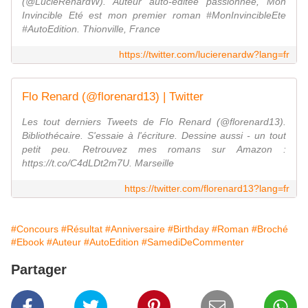
(@LucieRenardW). Auteur auto-éditée passionnée, Mon
Invincible Eté est mon premier roman #MonInvincibleEte
#AutoEdition. Thionville, France
https://twitter.com/lucierenardw?lang=fr
Flo Renard (@florenard13) | Twitter
Les tout derniers Tweets de Flo Renard (@florenard13).
Bibliothécaire. S'essaie à l'écriture. Dessine aussi - un tout
petit peu. Retrouvez mes romans sur Amazon :
https://t.co/C4dLDt2m7U. Marseille
https://twitter.com/florenard13?lang=fr
#Concours
#Résultat
#Anniversaire
#Birthday
#Roman
#Broché
#Ebook
#Auteur
#AutoEdition
#SamediDeCommenter
Partager