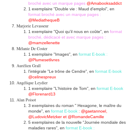
broché avec un marque pages
@Amabooksaddict
1 exemplaire "Double vie : Maud d'emploi", en
format broché avec un marque pages :
@MediathequeB
Marjorie Levasseur
1 exemplaire "Quoi qu'il nous en coûte",
en
format
broché, dédicacé et avec marque pages :
@mamzellenette
Mélanie De Coster
1 exemplaire "Images", en
format E-book :
@Plumesetlivres
Aurélien Grall
l'intégrale "Le trône de Cendre", en
format E-book
@celinespreux
Angélique Leydier
1 exemplaire "L'histoire de Tom", en
format E-book
@Florenard13
Alan Poisot
3 exemplaires du roman " Hexagone, le maître du
monde", en
format E-book
: @gaetannoel,
@LudovicMetzker et @RomandeCamille
5 exemplaires de la nouvelle "Journée mondiale des
maladies rares", en
format E-book :