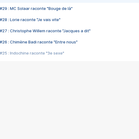
#29 : MC Solaar raconte "Bouge de là"
28 : Lorie raconte "Je vais vite"
#27 : Christophe Willem raconte "Jacques a dit"
#26 : Chimène Badi raconte "Entre nous"
#25 : Indochine raconte "3e sexe"
#24 : Zaho raconte "C'est chelou"
#23 : Patrick Bruel raconte "Au café des délices"
#22 : Kyo raconte "Le chemin"
#21 : Nolwenn Leroy raconte "Cassé"
#20 : Patrick Hernandez raconte "Born to be alive"
#19 : Lorie raconte "Près de moi"
#18 : Michael Jones raconte "A nos actes manqués" (avec Jean-Jacque