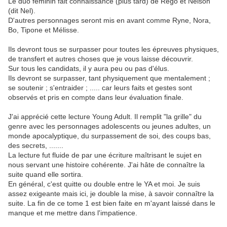
Le duo féminin fait connaissance (plus tard) de Rego et Nelson
(dit Nel).
D'autres personnages seront mis en avant comme Ryne, Nora,
Bo, Tipone et Mélisse.
Ils devront tous se surpasser pour toutes les épreuves physiques,
de transfert et autres choses que je vous laisse découvrir.
Sur tous les candidats, il y aura peu ou pas d'élus.
Ils devront se surpasser, tant physiquement que mentalement ;
se soutenir ; s'entraider ; ..... car leurs faits et gestes sont
observés et pris en compte dans leur évaluation finale.
J'ai apprécié cette lecture Young Adult. Il remplit "la grille" du
genre avec les personnages adolescents ou jeunes adultes, un
monde apocalyptique, du surpassement de soi, des coups bas,
des secrets, .......
La lecture fut fluide de par une écriture maîtrisant le sujet en
nous servant une histoire cohérente. J'ai hâte de connaître la
suite quand elle sortira.
En général, c'est quitte ou double entre le YA et moi. Je suis
assez exigeante mais ici, je double la mise, à savoir connaître la
suite. La fin de ce tome 1 est bien faite en m'ayant laissé dans le
manque et me mettre dans l'impatience.