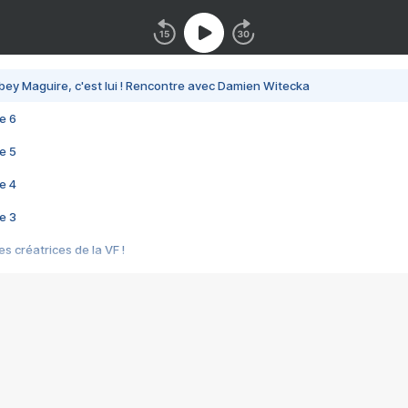
bey Maguire, c'est lui ! Rencontre avec Damien Witecka
e 6
e 5
e 4
e 3
s créatrices de la VF !
e 2
e 1
e Mektoub My Love arrive enfin ! Rencontre avec Shaïn Boumedine et Sal
i : après Toni en famille