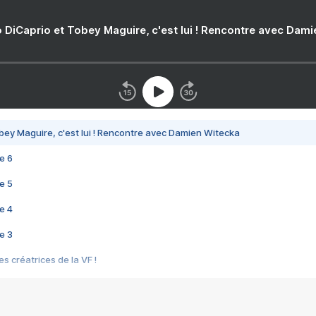
 DiCaprio et Tobey Maguire, c'est lui ! Rencontre avec Dam
bey Maguire, c'est lui ! Rencontre avec Damien Witecka
e 6
e 5
e 4
e 3
s créatrices de la VF !
e 2
e 1