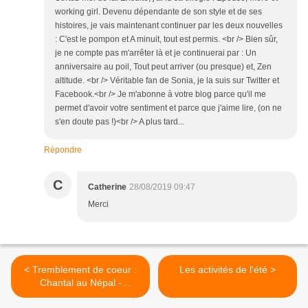
working girl. Devenu dépendante de son style et de ses
histoires, je vais maintenant continuer par les deux nouvelles
: C'est le pompon et A minuit, tout est permis. <br /> Bien sûr,
je ne compte pas m'arrêter là et je continuerai par : Un
anniversaire au poil, Tout peut arriver (ou presque) et, Zen
altitude. <br /> Véritable fan de Sonia, je la suis sur Twitter et
Facebook.<br /> Je m'abonne à votre blog parce qu'il me
permet d'avoir votre sentiment et parce que j'aime lire, (on ne
s'en doute pas !)<br /> A plus tard...
Répondre
C
Catherine
28/08/2019 09:47
Merci
< Tremblement de coeur :
Les activités de l'été >
Chantal au Népal -
@SophieRouzier