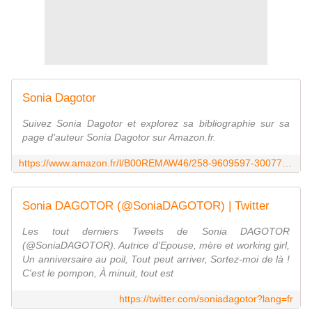
Sonia Dagotor
Suivez Sonia Dagotor et explorez sa bibliographie sur sa
page d'auteur Sonia Dagotor sur Amazon.fr.
https://www.amazon.fr/l/B00REMAW46/258-9609597-3007745?_encoding=UTF8&redirectedFromKindleDbs=true&rfkd=1&shoppingPortalEnabled=true
Sonia DAGOTOR (@SoniaDAGOTOR) | Twitter
Les tout derniers Tweets de Sonia DAGOTOR
(@SoniaDAGOTOR). Autrice d'Epouse, mère et working girl,
Un anniversaire au poil, Tout peut arriver, Sortez-moi de là !
C'est le pompon, À minuit, tout est
https://twitter.com/soniadagotor?lang=fr