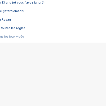
 a 13 ans (et vous l'avez ignoré)
e (littéralement)
im Rayan
 toutes les règles
s les jeux vidéo
us choquant de Rockstar ? - Le scandale BULLY
e plus moche de Steam
du RÊVE tourne au CAUCHEMAR
pendant 8 heures
it… à tort
umiliés par un jeu vidéo
ire - Final Fantasy 8
ti un empire - Age of Empires