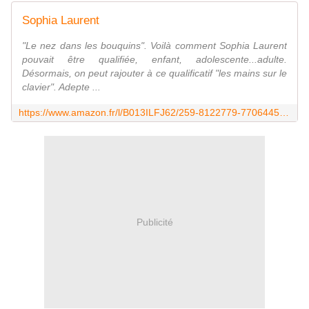
Sophia Laurent
"Le nez dans les bouquins". Voilà comment Sophia Laurent
pouvait être qualifiée, enfant, adolescente...adulte.
Désormais, on peut rajouter à ce qualificatif "les mains sur le
clavier". Adepte ...
https://www.amazon.fr/l/B013ILFJ62/259-8122779-7706445?_encoding=UTF8&redirectedFromKindleDbs=true&rfkd=1&shoppingPortalEnabled=true
Publicité