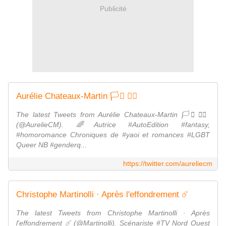
Publicité
Aurélie Chateaux-Martin 🏳️‍⚧️ 🏳️‍🌈
The latest Tweets from Aurélie Chateaux-Martin 🏳️‍⚧️ 🏳️‍🌈
(@AurelieCM). 🌈Autrice #AutoEdition #fantasy,
#homoromance Chroniques de #yaoi et romances #LGBT
Queer NB #genderq...
https://twitter.com/aureliecm
Christophe Martinolli · Après l'effondrement ☄️
The latest Tweets from Christophe Martinolli · Après
l'effondrement ☄️ (@Martinolli). Scénariste #TV Nord Ouest