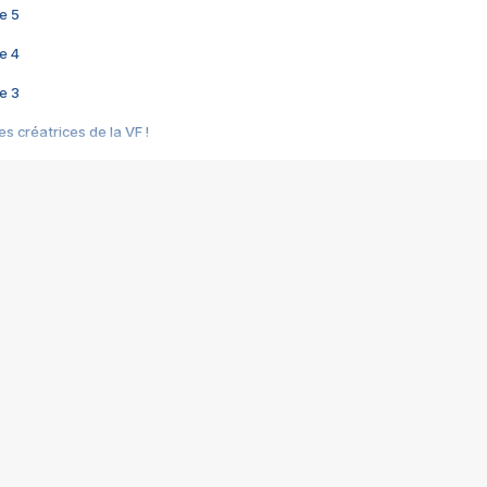
e 5
e 4
e 3
s créatrices de la VF !
e 2
e 1
e Mektoub My Love arrive enfin ! Rencontre avec Shaïn Boumedine et Sal
i : après Toni en famille
elle réalise le bouleversant Dites lui que je l'aime
ais ! Rencontre autour de Vie privée de Rebecca Zlotowski
 de Marguerite, Grave... Rencontre avec Ella Rumpf
 Les Rêveurs, un film intime sur la santé mentale
a avec un film sur le mouvement des Gilets jaunes