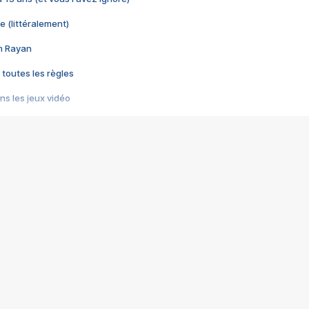
e (littéralement)
im Rayan
 toutes les règles
s les jeux vidéo
us choquant de Rockstar ? - Le scandale BULLY
e plus moche de Steam
du RÊVE tourne au CAUCHEMAR
pendant 8 heures
it… à tort
umiliés par un jeu vidéo
ire - Final Fantasy 8
ti un empire - Age of Empires