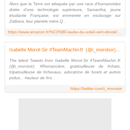
Alors que la Terre est attaquée par une race d'humanoïdes
dotée d'une technologie supérieure, Samantha, jeune
étudiante Française, est emmenée en esclavage sur
Zatbara, leur planète mère.Q...
https://www.amazon.fr/%C3%80-laube-du-soleil-vert-ebook/dp/B084544LDM
Isabelle Morot-Sir #TeamMachin🤘 (@i_morotsir) | Twitter
The latest Tweets from Isabelle Morot-Sir #TeamMachin🤘
(@i_morotsir). #Romancière, grattouilleuse de #chats,
tripatouilleuse de #chevaux, adoratrice de furets et autres
poilus... #auteur de #ro...
https://twitter.com/i_morotsir