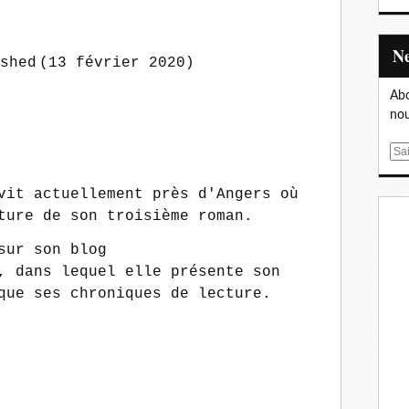
shed
(13 février 2020)
Abo
nou
E
m
a
vit actuellement près d'Angers où
i
ture de son troisième roman.
l
sur son blog
, dans lequel elle présente son
que ses chroniques de lecture.