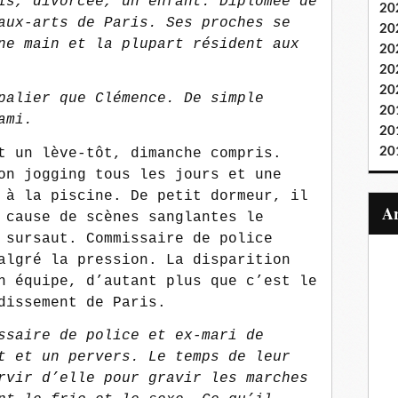
is, divorcée, un enfant. Diplômée de
20
aux-arts de Paris. Ses proches se
20
ne main et la plupart résident aux
20
20
20
palier que Clémence. De simple
20
ami.
20
20
t un lève-tôt, dimanche compris.
on jogging tous les jours et une
 à la piscine. De petit dormeur, il
 cause de scènes sanglantes le
 sursaut. Commissaire de police
algré la pression. La disparition
n équipe, d’autant plus que c’est le
dissement de Paris.
ssaire de police et ex-mari de
t et un pervers. Le temps de leur
rvir d’elle pour gravir les marches