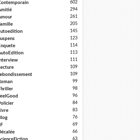
602
Contemporain
294
mitié
261
Amour
205
amille
145
utoedition
123
uspens
114
Enquete
113
utoEdition
111
nterview
109
ecture
109
ebondissement
99
Roman
98
hriller
96
FeelGood
84
olicier
83
ivre
76
log
69
SF
66
écalée
63
cienceFiction