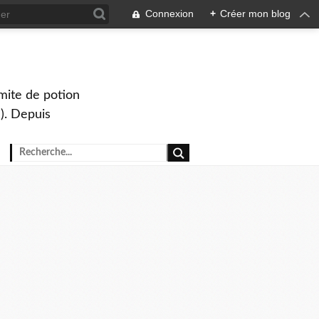
Connexion
+
Créer mon blog
mite de potion
). Depuis