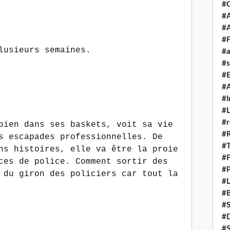
#
#A
#
#F
lusieurs semaines.
#a
#s
#
#A
#I
#L
#r
bien dans ses baskets, voit sa vie
#
s escapades professionnelles. De
#T
ns histoires, elle va être la proie
#
ces de police. Comment sortir des
#P
 du giron des policiers car tout la
#L
#B
#
#D
#S