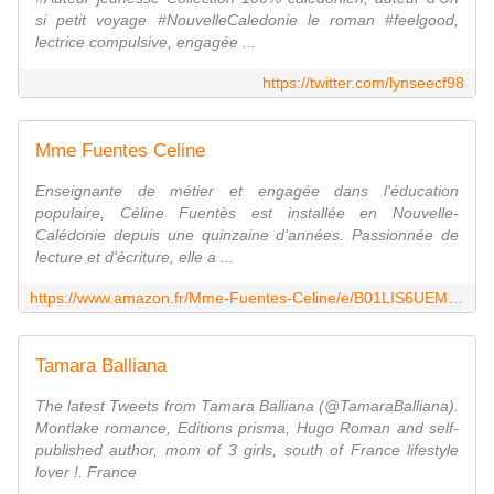
si petit voyage #NouvelleCaledonie le roman #feelgood,
lectrice compulsive, engagée ...
https://twitter.com/lynseecf98
Mme Fuentes Celine
Enseignante de métier et engagée dans l'éducation
populaire, Céline Fuentès est installée en Nouvelle-
Calédonie depuis une quinzaine d'années. Passionnée de
lecture et d'écriture, elle a ...
https://www.amazon.fr/Mme-Fuentes-Celine/e/B01LIS6UEM%3Fref=dbs_a_mng_rwt_scns_share
Tamara Balliana
The latest Tweets from Tamara Balliana (@TamaraBalliana).
Montlake romance, Editions prisma, Hugo Roman and self-
published author, mom of 3 girls, south of France lifestyle
lover !. France