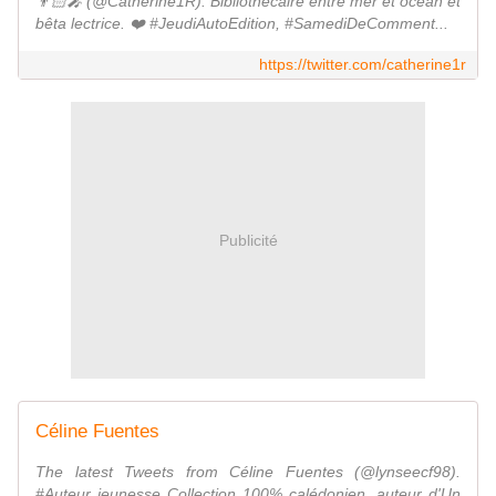
👨🏻‍🎤 (@Catherine1R). Bibliothécaire entre mer et océan et
bêta lectrice. ❤️ #JeudiAutoEdition, #SamediDeComment...
https://twitter.com/catherine1r
Publicité
Céline Fuentes
The latest Tweets from Céline Fuentes (@lynseecf98).
#Auteur jeunesse Collection 100% calédonien, auteur d'Un