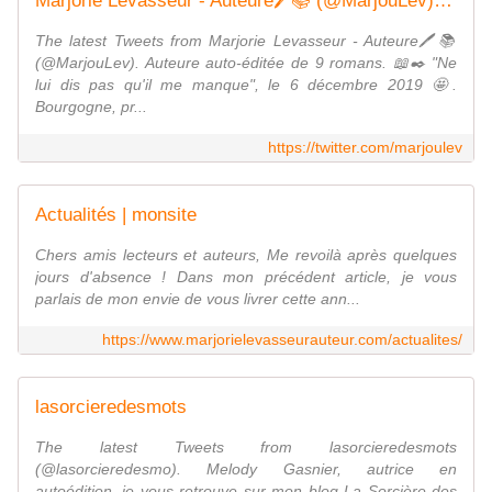
Marjorie Levasseur - Auteure🖊️📚 (@MarjouLev) | Twitter
The latest Tweets from Marjorie Levasseur - Auteure🖊️📚
(@MarjouLev). Auteure auto-éditée de 9 romans. 📖✒️ "Ne
lui dis pas qu'il me manque", le 6 décembre 2019 🤩.
Bourgogne, pr...
https://twitter.com/marjoulev
Actualités | monsite
Chers amis lecteurs et auteurs, Me revoilà après quelques
jours d'absence ! Dans mon précédent article, je vous
parlais de mon envie de vous livrer cette ann...
https://www.marjorielevasseurauteur.com/actualites/
lasorcieredesmots
The latest Tweets from lasorcieredesmots
(@lasorcieredesmo). Melody Gasnier, autrice en
autoédition, je vous retrouve sur mon blog La Sorcière des