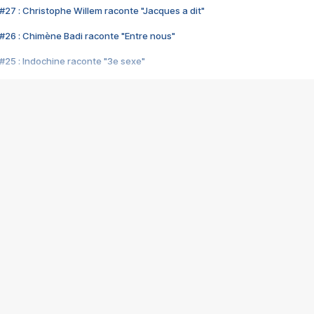
#27 : Christophe Willem raconte "Jacques a dit"
#26 : Chimène Badi raconte "Entre nous"
#25 : Indochine raconte "3e sexe"
#24 : Zaho raconte "C'est chelou"
#23 : Patrick Bruel raconte "Au café des délices"
#22 : Kyo raconte "Le chemin"
#21 : Nolwenn Leroy raconte "Cassé"
#20 : Patrick Hernandez raconte "Born to be alive"
#19 : Lorie raconte "Près de moi"
#18 : Michael Jones raconte "A nos actes manqués" (avec Jean-Jacque
#17 : Khaled raconte "Aïcha"
#16 : Corneille raconte "Parce qu'on vient de loin"
#15 : Indochine raconte "L'aventurier"