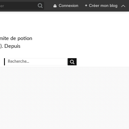
Connexion
+
Créer mon blog
mite de potion
). Depuis