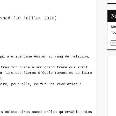
shed (10 juillet 2020)
Abo
nou
E
m
a
qui a érigé Jane Austen au rang de religion,
i
l
 très tôt grâce à son grand frère qui avait
ur lire ses livres d'école (avant de se faire
e).
aire, pour elle, ce fut une révélation !
is colocataires aussi drôles qu’envahissantes