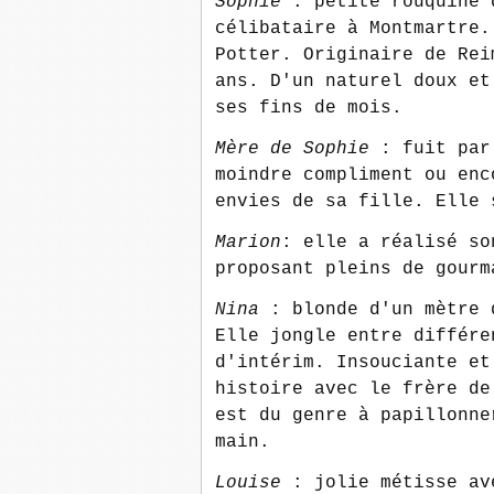
Sophie
: petite rouquine 
célibataire à Montmartre.
Potter. Originaire de Rei
ans. D'un naturel doux et
ses fins de mois.
Mère de Sophie
: fuit par
moindre compliment ou enc
envies de sa fille. Elle 
Marion
: elle a réalisé so
proposant pleins de gour
Nina
: blonde d'un mètre 
Elle jongle entre différe
d'intérim. Insouciante et
histoire avec le frère de
est du genre à papillonne
main.
Louise
: jolie métisse av