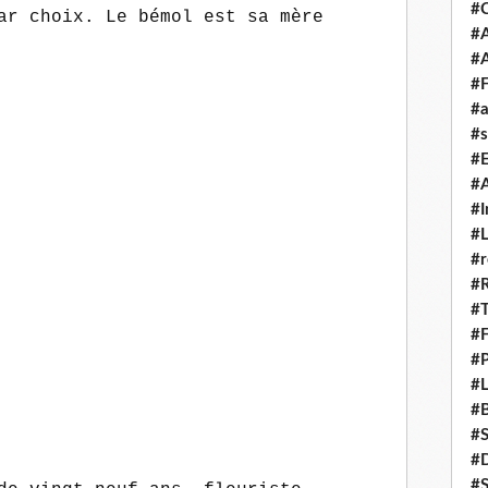
#
ar choix. Le bémol est sa mère
#A
#
#F
#a
#s
#
#A
#I
#L
#r
#
#T
#
#P
#L
#B
#
#D
#S