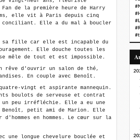
de vingt-neuf ans, fleuriste
#N
 Fan de la première heure de Harry
#
ms, elle vit à Paris depuis cinq
#L
 conciliant. Elle a du mal à boucler
#
#t
 sa fille car elle est incapable du
ouragement. Elle douche toutes les
se mêle de tout et est impossible.
n rêve d'ouvrir un salon de thé,
20
mandises. En couple avec Benoît.
quatre-vingt et aspirante mannequin.
nts boulots de serveuse et contrat
 un peu irréfléchie. Elle a eu une
 Benoît, petit ami de Marion. Elle
r d'hommes en hommes. Le cœur sur la
20
ec une longue chevelure bouclée et