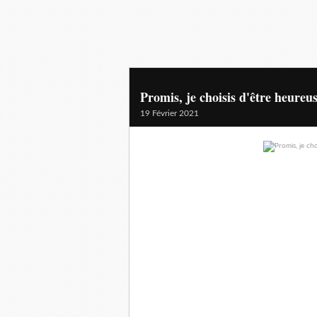
Promis, je choisis d'être heureu
19 Février 2021