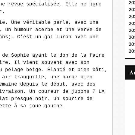
20
ne revue spécialisée. Elle ne jure
20
r.
20
ie. Une véritable perle, avec une
20
, un humour acerbe et une verve de
20
ans). C'est un gai luron avec une
20
20
20
 de Sophie ayant le don de la faire
ire. Il vient souvent avec son
u pelage beige. Élancé et bien bâti,
 air tranquille, une barbe bien
emaine depuis le début, avec des
ivraison. Un coureur de jupons ? LA
lat presque noir. Un sourire de
ette à sa joue gauche.