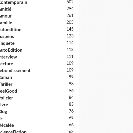
602
Contemporain
294
mitié
261
Amour
205
amille
145
utoedition
123
uspens
114
Enquete
113
utoEdition
111
nterview
109
ecture
109
ebondissement
99
Roman
98
hriller
96
FeelGood
84
olicier
83
ivre
76
log
69
SF
66
écalée
63
cienceFiction