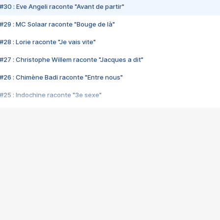
#30 : Eve Angeli raconte "Avant de partir"
#29 : MC Solaar raconte "Bouge de là"
28 : Lorie raconte "Je vais vite"
#27 : Christophe Willem raconte "Jacques a dit"
#26 : Chimène Badi raconte "Entre nous"
#25 : Indochine raconte "3e sexe"
#24 : Zaho raconte "C'est chelou"
#23 : Patrick Bruel raconte "Au café des délices"
#22 : Kyo raconte "Le chemin"
#21 : Nolwenn Leroy raconte "Cassé"
#20 : Patrick Hernandez raconte "Born to be alive"
#19 : Lorie raconte "Près de moi"
#18 : Michael Jones raconte "A nos actes manqués" (avec Jean-Jacque