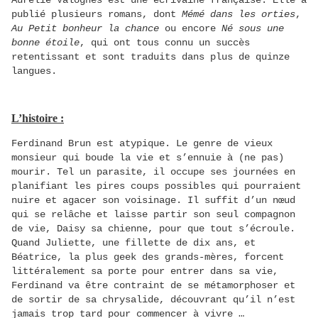
Aurélie Valognes est une écrivaine française. Elle a
publié plusieurs romans, dont
Mémé dans les orties
,
Au Petit bonheur la chance
ou encore
Né sous une
bonne étoile
, qui ont tous connu un succès
retentissant et sont traduits dans plus de quinze
langues.
L’histoire :
Ferdinand Brun est atypique. Le genre de vieux
monsieur qui boude la vie et s’ennuie à (ne pas)
mourir. Tel un parasite, il occupe ses journées en
planifiant les pires coups possibles qui pourraient
nuire et agacer son voisinage. Il suffit d’un nœud
qui se relâche et laisse partir son seul compagnon
de vie, Daisy sa chienne, pour que tout s’écroule.
Quand Juliette, une fillette de dix ans, et
Béatrice, la plus geek des grands-mères, forcent
littéralement sa porte pour entrer dans sa vie,
Ferdinand va être contraint de se métamorphoser et
de sortir de sa chrysalide, découvrant qu’il n’est
jamais trop tard pour commencer à vivre …