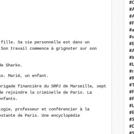
#
#A
#
#F
#a
#s
 fille. Sa vie personnelle est dans un
#
 Son travail commence à grignoter sur son
#A
#I
#L
de Sharko.
#r
ko. Marié, un enfant.
#
#T
brigade financière du SRPJ de Marseille, sept
#
de rejoindre la criminelle de Paris. La
enfants.
#P
#L
logie, professeur et conférencier à la
#B
estante de Paris. Une encyclopédie
#
#D
#S