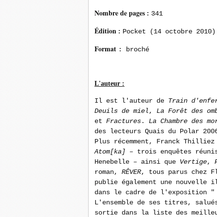
Nombre de pages
:
341
Édition
:
Pocket (14 octobre 2010)
Format
: broché
L'auteur :
Il est l'auteur de
Train d'enfe
Deuils de miel
,
La Forêt des om
et
Fractures
.
La Chambre des mo
des lecteurs Quais du Polar 200
Plus récemment, Franck Thillie
Atom[ka]
– trois enquêtes réunis
Henebelle – ainsi que
Vertige
,
roman,
RÊVER
, tous parus chez F
publie également une nouvelle i
dans le cadre de l'exposition "
L'ensemble de ses titres, salué
sortie dans la liste des meille