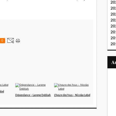
20
20
20
20
20
20
20
0
20
ebel
Dépendance – Lareme Debbah
L'heure des fous – Nicolas Lebel