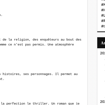
#N
#
n.
#L
#
#t
t de la religion, des enquêteurs au bout des
omme ce n'est pas permis. Une atmosphère
20
s histoires, ses personnages. Il permet au
ut.
20
 la perfection le thriller. Un roman que je