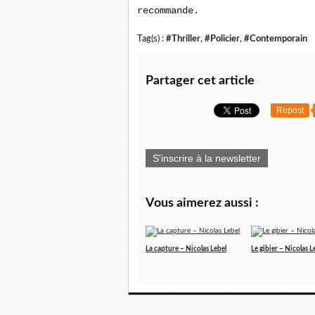
recommande.
Tag(s) :
#Thriller
,
#Policier
,
#Contemporain
Partager cet article
Repost
S'inscrire à la newsletter
Vous aimerez aussi :
La capture – Nicolas Lebel
Le gibier – Nicolas L