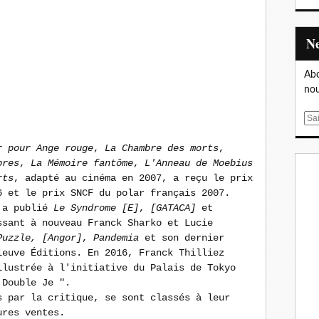
Abo
nou
E
m
r pour Ange rouge
,
La Chambre des morts
,
a
bres
,
La Mémoire fantôme
,
L'Anneau de Moebius
i
rts
, adapté au cinéma en 2007, a reçu le prix
l
6 et le prix SNCF du polar français 2007.
z a publié
Le Syndrome [E]
,
[GATACA]
et
sant à nouveau Franck Sharko et Lucie
Puzzle,
[Angor]
,
Pandemia
et son dernier
leuve Éditions. En 2016, Franck Thilliez
llustrée à l'initiative du Palais de Tokyo
 Double Je ".
s par la critique, se sont classés à leur
ures ventes.