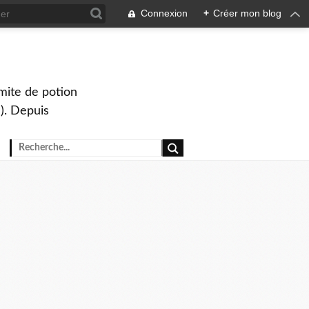
Connexion
+
Créer mon blog
mite de potion
). Depuis