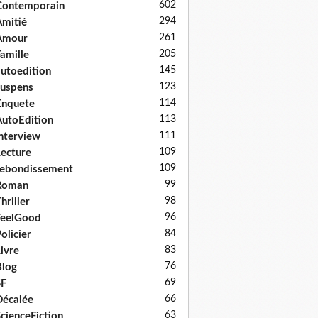
602
Contemporain
294
mitié
261
Amour
205
amille
145
utoedition
123
uspens
114
Enquete
113
utoEdition
111
nterview
109
ecture
109
ebondissement
99
Roman
98
hriller
96
FeelGood
84
olicier
83
ivre
76
log
69
SF
66
écalée
63
cienceFiction