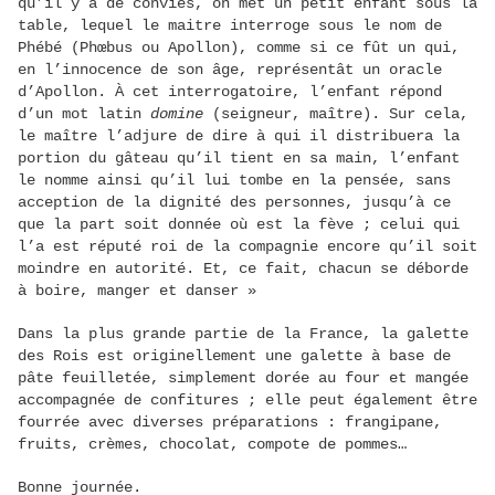
qu’il y a de conviés, on met un petit enfant sous la
table, lequel le maitre interroge sous le nom de
Phébé (Phœbus ou Apollon), comme si ce fût un qui,
en l’innocence de son âge, représentât un oracle
d’Apollon. À cet interrogatoire, l’enfant répond
d’un mot latin
domine
(seigneur, maître). Sur cela,
le maître l’adjure de dire à qui il distribuera la
portion du gâteau qu’il tient en sa main, l’enfant
le nomme ainsi qu’il lui tombe en la pensée, sans
acception de la dignité des personnes, jusqu’à ce
que la part soit donnée où est la fève ; celui qui
l’a est réputé roi de la compagnie encore qu’il soit
moindre en autorité. Et, ce fait, chacun se déborde
à boire, manger et danser »
Dans la plus grande partie de la France, la galette
des Rois est originellement une galette à base de
pâte feuilletée, simplement dorée au four et mangée
accompagnée de confitures ; elle peut également être
fourrée avec diverses préparations : frangipane,
fruits, crèmes, chocolat, compote de pommes…
Bonne journée.