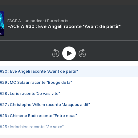
FACE A - un podcast Purecharts
FACE A #30 : Eve Angeli raconte "Avant de partir"
#30 : Eve Angeli raconte "Avant de partir"
#29 : MC Solaar raconte "Bouge de là"
28 : Lorie raconte "Je vais vite"
#27 : Christophe Willem raconte "Jacques a dit"
#26 : Chimène Badi raconte "Entre nous"
#25 : Indochine raconte "3e sexe"
#24 : Zaho raconte "C'est chelou"