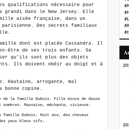
es qualifications nécessaire pour
#N
a grandi dans le New Jersey. Elle
#
mille aisée française, dans un
#L
 parisienne. Des secrets familiaux
#
elle.
#t
amille dont est placée Cassandra. Il
en-être de ses trois enfants. Sa
ser qu'ils sont plus des objets
nts. Ils doivent obéir au doigt et à
20
e. Hautaine, arrogante, mal
la bonne copine.
e de la famille Dubois. Fille mince de douze
x sombres. Mauvaise, méchante, vicieuse.
a famille Dubois. Huit ans, des cheveux
des yeux bleus vifs.
20