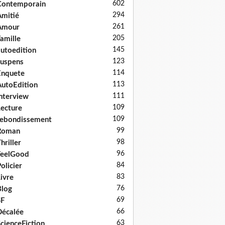
602
Contemporain
294
mitié
261
Amour
205
amille
145
utoedition
123
uspens
114
Enquete
113
utoEdition
111
nterview
109
ecture
109
ebondissement
99
Roman
98
hriller
96
FeelGood
84
olicier
83
ivre
76
log
69
SF
66
écalée
63
cienceFiction