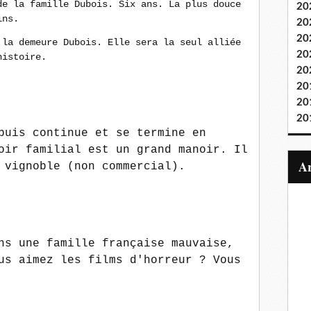
de la famille Dubois. Six ans. La plus douce
20
ins.
20
20
 la demeure Dubois. Elle sera la seul alliée
20
histoire.
20
20
20
20
puis continue et se termine en
oir familial est un grand manoir. Il
 vignoble (non commercial).
ns une famille française mauvaise,
us aimez les films d'horreur ? Vous