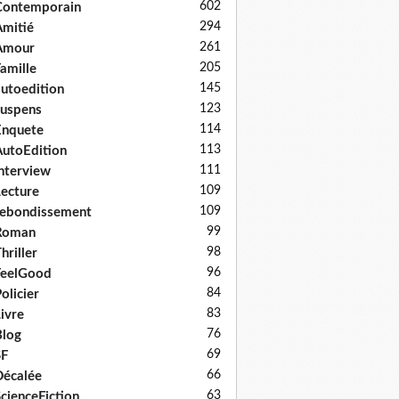
602
Contemporain
294
mitié
261
Amour
205
amille
145
utoedition
123
uspens
114
Enquete
113
utoEdition
111
nterview
109
ecture
109
ebondissement
99
Roman
98
hriller
96
FeelGood
84
olicier
83
ivre
76
log
69
SF
66
écalée
63
cienceFiction