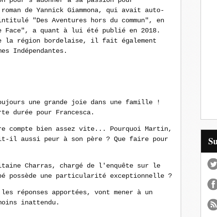
on pour s'adonner à sa passion pour
 roman de Yannick Giammona, qui avait auto-
intitulé "Des Aventures hors du commun", en
e Face", a quant à lui été publié en 2018.
e la région bordelaise, il fait également
mes Indépendantes.
oujours une grande joie dans une famille !
rte durée pour Francesca.
re compte bien assez vite... Pourquoi Martin,
S
it-il aussi peur à son père ? Que faire pour
itaine Charras, chargé de l'enquête sur le
bé possède une particularité exceptionnelle ?
 les réponses apportées, vont mener à un
moins inattendu.