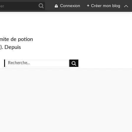
Connexion
+
Créer mon blog
mite de potion
). Depuis