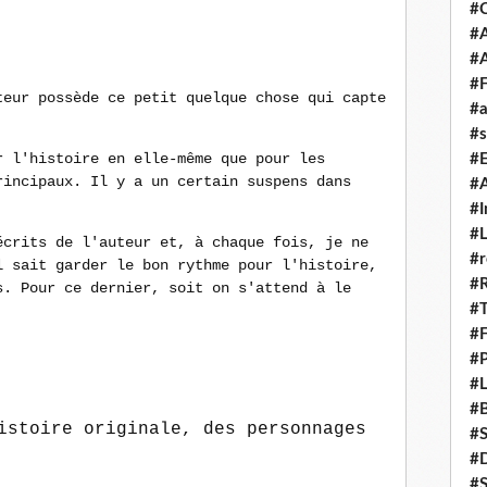
#
#A
#
#F
teur possède ce petit quelque chose qui capte
#a
#s
r l'histoire en elle-même que pour les
#
rincipaux. Il y a un certain suspens dans
#A
#I
#L
écrits de l'auteur et, à chaque fois, je ne
#r
l sait garder le bon rythme pour l'histoire,
#
s. Pour ce dernier, soit on s'attend à le
#T
#
#P
#L
#B
istoire originale, des personnages
#
#D
#S