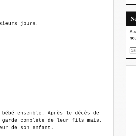
sieurs jours.
Abo
nou
E
m
a
i
l
 bébé ensemble. Après le décès de
 garde complète de leur fils mais,
peur de son enfant.