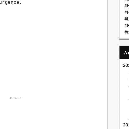
urgence.
#N
#
#L
#
#t
20
Publicité
20