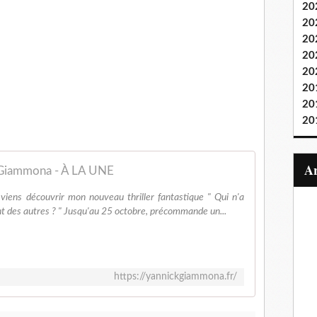
20
20
20
20
20
20
20
20
 Giammona - À LA UNE
iens découvrir mon nouveau thriller fantastique " Qui n'a
nt des autres ? " Jusqu'au 25 octobre, précommande un...
https://yannickgiammona.fr/