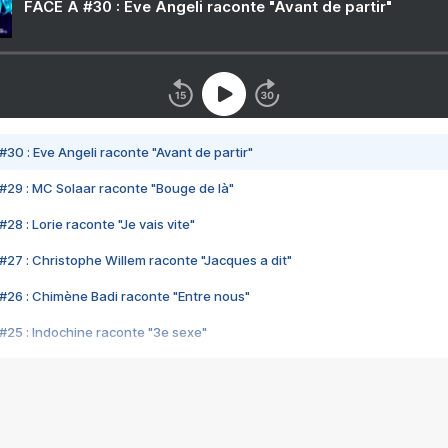
FACE A #30 : Eve Angeli raconte "Avant de partir"
#30 : Eve Angeli raconte "Avant de partir"
#29 : MC Solaar raconte "Bouge de là"
28 : Lorie raconte "Je vais vite"
#27 : Christophe Willem raconte "Jacques a dit"
#26 : Chimène Badi raconte "Entre nous"
#25 : Indochine raconte "3e sexe"
#24 : Zaho raconte "C'est chelou"
#23 : Patrick Bruel raconte "Au café des délices"
#22 : Kyo raconte "Le chemin"