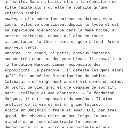
affectifs. Dans sa boite, elle a la réputation de
fille facile alors qu'elle ne souhaite qu'une
relation stable.
Audrey
: elle adore les soirées mondaines. Avec
Laura, elles se connaissent depuis le lycée et est
sa supérieure hiérarchique dans la même boite, au
service marketing. canon, à l'aise en toute
circonstance, la tête froide et gère à fond. Brune
aux yeux verts.
Antoine
: ni grand, ni petit, cheveux châtains
coupés très court et des yeux bleus. Il travaille à
la fondation Marquet comme responsable des
expositions. Le paradoxe : il déteste les gens alors
qu'il fait un métier à destination du public.
Célibataire de vingt-neuf ans et vit comme un moine.
Un profil de dieu grec et une dégaine de sportif.
Marc
: collègue et ami d’Antoine. A la fondation
Marquet, il est responsable du mécénat. Il aime
profiter de la vie et est un grand fêtard.
Alicia et Benjamin
: frère et sœur. Lui, par très
grand, des cheveux noirs un peu longs, la peau
blanche et un look décontracté le rendant
décontracté. Elle, accro à son portable et aux