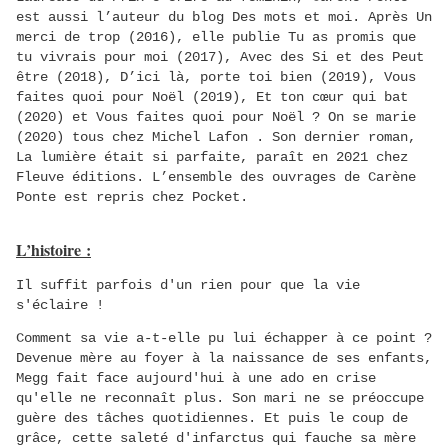
est aussi l’auteur du blog Des mots et moi. Après
Un
merci de trop
(2016), elle publie
Tu as promis que
tu vivrais pour moi
(2017),
Avec des Si et des Peut
être
(2018),
D’ici là, porte toi bien
(2019),
Vous
faites quoi pour Noël
(2019),
Et ton cœur qui bat
(2020) et
Vous faites quoi pour Noël ?
On se marie
(2020) tous chez Michel Lafon . Son dernier roman,
La lumière était si parfaite
, paraît en 2021 chez
Fleuve éditions. L’ensemble des ouvrages de Carène
Ponte est repris chez Pocket.
L’histoire :
Il suffit parfois d'un rien pour que la vie
s'éclaire !
Comment sa vie a-t-elle pu lui échapper à ce point ?
Devenue mère au foyer à la naissance de ses enfants,
Megg fait face aujourd'hui à une ado en crise
qu'elle ne reconnaît plus. Son mari ne se préoccupe
guère des tâches quotidiennes. Et puis le coup de
grâce, cette saleté d'infarctus qui fauche sa mère