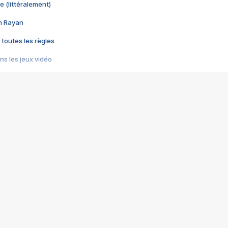
e (littéralement)
im Rayan
 toutes les règles
s les jeux vidéo
us choquant de Rockstar ? - Le scandale BULLY
e plus moche de Steam
du RÊVE tourne au CAUCHEMAR
pendant 8 heures
it… à tort
umiliés par un jeu vidéo
ire - Final Fantasy 8
ti un empire - Age of Empires
story DOFUS