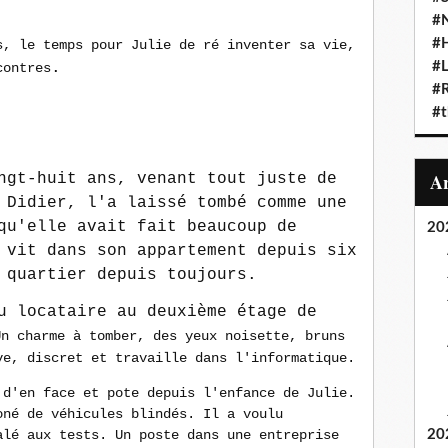
#N
#
s, le temps pour Julie de ré inventer sa vie,
.
#L
contres
#
#t
ngt-huit ans, venant tout juste de
 Didier, l'a laissé tombé comme une
qu'elle avait fait beaucoup de
20
 vit dans son appartement depuis six
 quartier depuis toujours.
u locataire au deuxième étage de
Un charme à tomber, des yeux noisette, bruns
ve, discret et travaille dans l'informatique.
 d'en face et pote depuis l'enfance de Julie.
oné de véhicules blindés. Il a voulu
alé aux tests. Un poste dans une entreprise
20