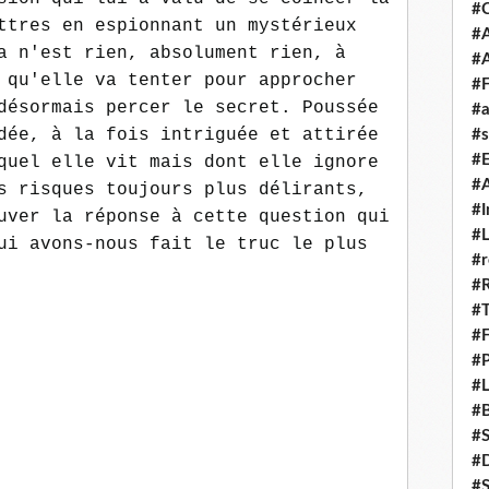
#
ttres en espionnant un mystérieux
#A
a n'est rien, absolument rien, à
#
 qu'elle va tenter pour approcher
#F
désormais percer le secret. Poussée
#a
dée, à la fois intriguée et attirée
#s
#
quel elle vit mais dont elle ignore
#A
s risques toujours plus délirants,
#I
uver la réponse à cette question qui
#L
ui avons-nous fait le truc le plus
#r
#
#T
#
#P
#L
#B
#
#D
#S