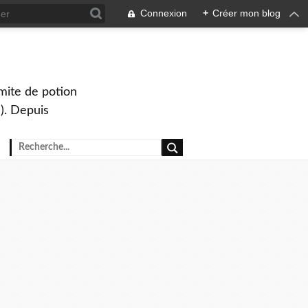
Connexion
+
Créer mon blog
mite de potion
). Depuis