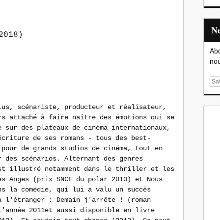
2018)
Abo
nou
E
m
a
lus, scénariste, producteur et réalisateur,
i
rs attaché à faire naître des émotions qui se
l
é sur des plateaux de cinéma internationaux,
écriture de ses romans - tous des best-
 pour de grands studios de cinéma, tout en
r des scénarios. Alternant des genres
st illustré notamment dans le thriller et les
es Anges (prix SNCF du polar 2010) et Nous
ns la comédie, qui lui a valu un succès
à l'étranger : Demain j'arrête ! (roman
l'année 2011et aussi disponible en livre