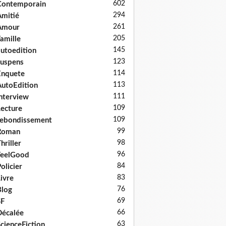
602
Contemporain
294
mitié
261
Amour
205
amille
145
utoedition
123
uspens
114
Enquete
113
utoEdition
111
nterview
109
ecture
109
ebondissement
99
Roman
98
hriller
96
FeelGood
84
olicier
83
ivre
76
log
69
SF
66
écalée
63
cienceFiction