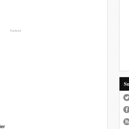
Publicité
S
ier