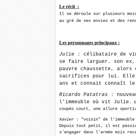
Le récit :
Il se déroule sur plusieurs moi
au gré de ses envies et des ren
Les personnages principaux :
Julie
: célibataire de vi
se faire larguer. son ex,
pauvre chaussette, alors 
sacrifices pour lui. Elle
ans et connait connaît le
Ricardo Patatras
: nouvea
l'immeuble où vit Julie
. 
coupés court, une allure sporti
Xavier
: "voisin" de l'immeuble
Depuis tout petit, il est passi
s'engager dans l'armée mzis rec