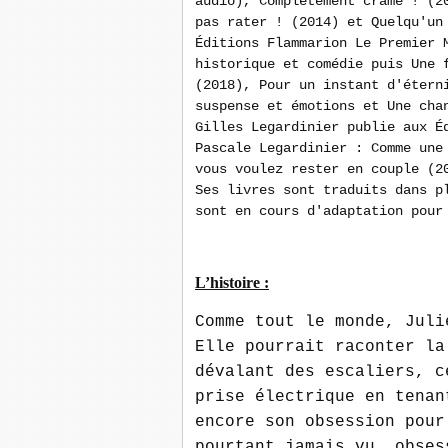
audio), Complètement cramé ! (2
pas rater ! (2014) et Quelqu'un
Éditions Flammarion Le Premier 
historique et comédie puis Une 
(2018), Pour un instant d'étern
suspense et émotions et Une cha
Gilles Legardinier publie aux É
Pascale Legardinier : Comme une
vous voulez rester en couple (2
Ses livres sont traduits dans p
sont en cours d'adaptation pour
L’histoire :
Comme tout le monde, Juli
Elle pourrait raconter la
dévalant des escaliers, c
prise électrique en tenan
encore son obsession pour
pourtant jamais vu, obses