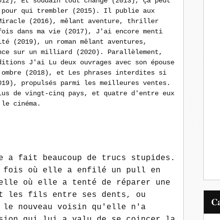
012), Et soudain tout change (2013), Ça peut
 pour qui trembler (2015). Il publie aux
Miracle (2016), mêlant aventure, thriller
fois dans ma vie (2017), J'ai encore menti
ité (2019), un roman mêlant aventures,
nce sur un milliard (2020). Parallèlement,
ditions J'ai Lu deux ouvrages avec son épouse
 ombre (2018), et Les phrases interdites si
019), propulsés parmi les meilleures ventes.
lus de vingt-cinq pays, et quatre d'entre eux
 le cinéma.
e a fait beaucoup de trucs stupides.
 fois où elle a enfilé un pull en
elle où elle a tenté de réparer une
t les fils entre ses dents, ou
 le nouveau voisin qu'elle n'a
sion qui lui a valu de se coincer la