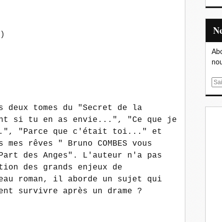
)
Abo
nou
E
m
a
s deux tomes du "Secret de la
i
nt si tu en as envie...", "Ce que je
l
.", "Parce que c'était toi..." et
s mes rêves " Bruno COMBES vous
Part des Anges". L'auteur n'a pas
tion des grands enjeux de
eau roman, il aborde un sujet qui
ent survivre après un drame ?