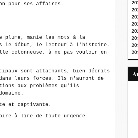
20
on pour ses affaires.
20
20
20
20
e plume, manie les mots à la
20
s le début, le lecteur à l’histoire.
20
lle cotonneuse, à ne pas vouloir en
20
cipaux sont attachants, bien décrits
dans leurs forces. Ils n'auront de
tions aux problèmes qu'ils
domaine.
te et captivante.
stoire à lire de toute urgence.