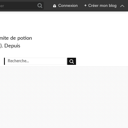
Connexion
+
Créer mon blog
mite de potion
). Depuis