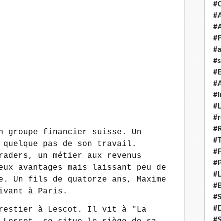
#
#A
#
#F
#a
#s
#
#A
#I
#L
#r
#
n groupe financier suisse. Un
#T
 quelque pas de son travail.
#
raders, un métier aux revenus
#P
eux avantages mais laissant peu de
#L
e. Un fils de quatorze ans, Maxime
#B
ivant à Paris.
#
#D
restier à Lescot. Il vit à "La
#S