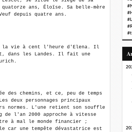
 Lescot
, se situe le siège de sa
#N
 quatorze ans, Éloïse. Sa belle-mère
#
Veuf depuis quatre ans.
#L
#
#t
 la vie à cent l'heure d'Elena. Il
t, dans les Landes. Il fait une
urich.
20
ée des chemins, et ce, peu de temps
Les deux personnages principaux
rs normes. L'une retient son souffle
g de l'an 2000 approche à vitesse
tre à mal le monde financier ;
20
le car une tempête dévastatrice est