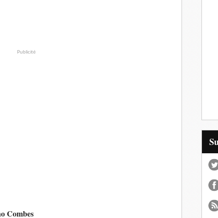
Publicité
S
uno Combes