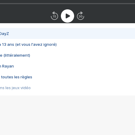
 DayZ
 a 13 ans (et vous l'avez ignoré)
e (littéralement)
im Rayan
 toutes les règles
s les jeux vidéo
us choquant de Rockstar ? - Le scandale BULLY
e plus moche de Steam
du RÊVE tourne au CAUCHEMAR
pendant 8 heures