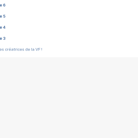
e 6
e 5
e 4
e 3
s créatrices de la VF !
e 2
e 1
e Mektoub My Love arrive enfin ! Rencontre avec Shaïn Boumedine et Sal
i : après Toni en famille
elle réalise le bouleversant Dites lui que je l'aime
ais ! Rencontre autour de Vie privée de Rebecca Zlotowski
 de Marguerite, Grave... Rencontre avec Ella Rumpf