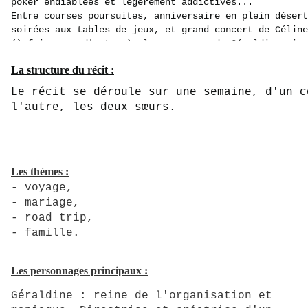
poker endiablées et légèrement addictives...
Entre courses poursuites, anniversaire en plein désert
soirées aux tables de jeux, et grand concert de Céline
(à fuir pour d'autres), les vacances de Géraldine risq
Mais ne dit-on pas que les vacances (et les mariages) 
La structure du récit :
Le récit se déroule sur une semaine, d'un c
l'autre, les deux sœurs.
Les thèmes :
- voyage,
- mariage,
- road trip,
-
famille.
Les personnages principaux :
Géraldine : reine de l'organisation et