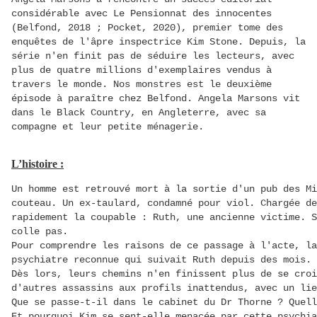
considérable avec
Le Pensionnat des innocentes
(Belfond, 2018 ; Pocket, 2020), premier tome des
enquêtes de l'âpre inspectrice Kim Stone. Depuis, la
série n'en finit pas de séduire les lecteurs, avec
plus de quatre millions d'exemplaires vendus à
travers le monde. Nos monstres est le deuxième
épisode à paraître chez Belfond. Angela Marsons vit
dans le Black Country, en Angleterre, avec sa
compagne et leur petite ménagerie.
L’histoire :
Un homme est retrouvé mort à la sortie d'un pub des Mi
couteau. Un ex-taulard, condamné pour viol. Chargée d
rapidement la coupable : Ruth, une ancienne victime. S
colle pas.
Pour comprendre les raisons de ce passage à l'acte, la
psychiatre reconnue qui suivait Ruth depuis des mois.
Dès lors, leurs chemins n'en finissent plus de se croi
d'autres assassins aux profils inattendus, avec un lie
Que se passe-t-il dans le cabinet du Dr Thorne ? Quell
Et pourquoi Kim se sent-elle menacée par cette psychia