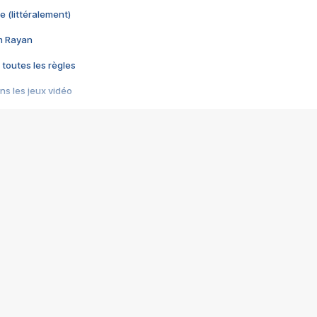
e (littéralement)
im Rayan
 toutes les règles
s les jeux vidéo
us choquant de Rockstar ? - Le scandale BULLY
e plus moche de Steam
du RÊVE tourne au CAUCHEMAR
pendant 8 heures
it… à tort
umiliés par un jeu vidéo
ire - Final Fantasy 8
ti un empire - Age of Empires