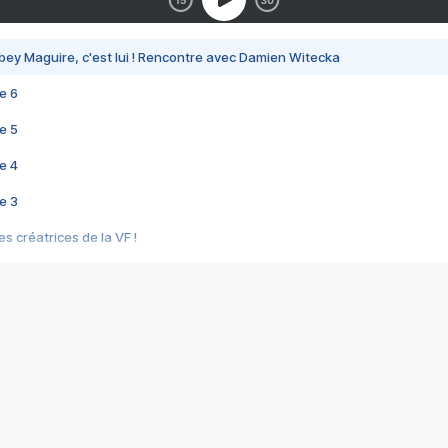
bey Maguire, c'est lui ! Rencontre avec Damien Witecka
e 6
e 5
e 4
e 3
s créatrices de la VF !
e 2
e 1
e Mektoub My Love arrive enfin ! Rencontre avec Shaïn Boumedine et Sal
i : après Toni en famille
elle réalise le bouleversant Dites lui que je l'aime