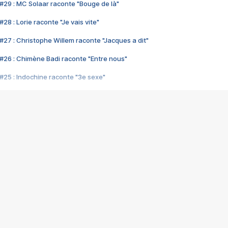
#29 : MC Solaar raconte "Bouge de là"
28 : Lorie raconte "Je vais vite"
#27 : Christophe Willem raconte "Jacques a dit"
#26 : Chimène Badi raconte "Entre nous"
#25 : Indochine raconte "3e sexe"
#24 : Zaho raconte "C'est chelou"
#23 : Patrick Bruel raconte "Au café des délices"
#22 : Kyo raconte "Le chemin"
#21 : Nolwenn Leroy raconte "Cassé"
#20 : Patrick Hernandez raconte "Born to be alive"
#19 : Lorie raconte "Près de moi"
#18 : Michael Jones raconte "A nos actes manqués" (avec Jean-Jacque
#17 : Khaled raconte "Aïcha"