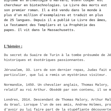
Diplômé en archéologie d'Harvard, Glenn Cooper est
chercheur en biotechnologies. Le Livre des morts est
son premier roman. Il a été vendu dans le monde à
plus d'un million d'exemplaires et traduit en plus
de 25 langues. Depuis il a publié Le Livre des âmes,
Le Testament des Templiers et La Prophétie des
papes. Il vit dans le Massachusetts.
L’histoire :
Du secret du Suaire de Turin à la tombe présumée de Jé
historiques et ésotériques passionnantes.
Jérusalem, 33. Lors de son dernier repas,
Judas fait e
particulier, que lui a remis un mystérieux visiteur.
Normandie, 1450. Un chevalier anglais,
Thomas Malory, 
relatif au roi Arthur. Obsédé par son contenu, il se m
Londres, 2014. Descendant de Thomas Malory,
Arthur Mal
du Graal. Lorsque l'un de ses amis, Andrew Holmes, pro
d'avoir pu lui faire part de la stupéfiante découverte