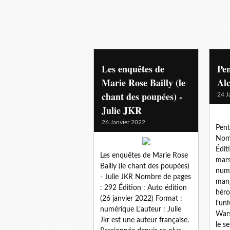
Les enquêtes de
Pen
Marie Rose Bailly (le
Alc
chant des poupées) -
24 J
Julie JKR
26 Janvier 2022
Pent
Nomb
Édit
Les enquêtes de Marie Rose
mars
Bailly (le chant des poupées)
numé
- Julie JKR Nombre de pages
mang
: 292 Édition : Auto édition
héro
(26 janvier 2022) Format :
l’un
numérique L’auteur : Julie
Wars
Jkr est une auteur française.
le s