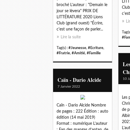
LIT
broché L’auteur : "Demain le
Club
jour se lèvera" PRIX DE
c'es
LITTÉRATURE 2020 Lions
Li
Club (grand ouest) "Écrire,
c'est une façon de parler...
Tag(s
Lire la suite
#Fam
Tag(s) :
#Jeunesse
,
#Ecriture
,
#Fratrie
,
#Amitié
,
#Famille
Les
Ch
Caïn - Dario Alcide
10 J
7 Janvier 2022
Les 
Chr
Caïn - Dario Alcide Nombre
de p
de pages : 222 Édition : auto
Albi
édition (14 mai 2019)
2021
Format : numérique L’auteur
L’au
: Fan des mangas d’antan, de