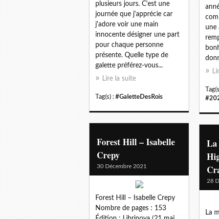
plusieurs jours. C'est une
anné
journée que j'apprécie car
comp
j'adore voir une main
une 
innocente désigner une part
remp
pour chaque personne
bonh
présente. Quelle type de
donn
galette préférez-vous...
Li
Lire la suite
Tag(s
Tag(s) :
#GaletteDesRois
#20
Forest Hill – Isabelle
La 
Crepy
Hi
30 Décembre 2021
Cr
28 
Forest Hill – Isabelle Crepy
Nombre de pages : 153
La m
Édition : Librinova (21 mai