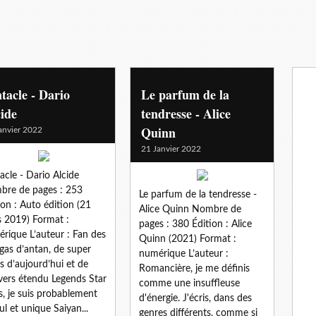
tacle - Dario
Le parfum de la
ide
tendresse - Alice
Quinn
anvier 2022
21 Janvier 2022
acle - Dario Alcide
re de pages : 253
Le parfum de la tendresse -
ion : Auto édition (21
Alice Quinn Nombre de
 2019) Format :
pages : 380 Édition : Alice
rique L’auteur : Fan des
Quinn (2021) Format :
as d’antan, de super
numérique L’auteur :
s d’aujourd’hui et de
Romancière, je me définis
ivers étendu Legends Star
comme une insuffleuse
, je suis probablement
d'énergie. J'écris, dans des
eul et unique Saiyan...
genres différents, comme si