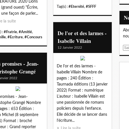
TÉRATURE 2020 Lions
Tag(s) :
#Eternité
,
#SFFF
 (grand ouest) "Écrire,
t une façon de parler...
re la suite
Abo
De l'or et des larmes -
) :
#Fratrie
,
#Amitié
,
nou
ille
,
#Ecriture
,
#Concours
Isabelle Villain
12 Janvier 2022
E
m
a
 promises - Jean-
i
De l'or et des larmes -
ristophe Grangé
l
Isabelle Villain Nombre de
anvier 2022
pages : 240 Édition :
Taurnada éditions (13 janvier
2022) Format : numérique
L’auteur : Isabelle Villain est
promises - Jean-
une passionnée de romans
istophe Grangé Nombre
policiers depuis l'enfance.
ages : 653 Édition :
Elle décide de se lancer dans
n Michel (8 septembre
l'écriture...
) Format : broché
teur : Grand reporter
Lire la suite