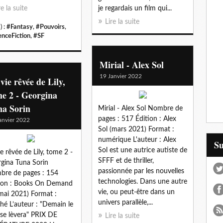
re la suite
je regardais un film qui...
Lire la suite
) :
#Fantasy
,
#Pouvoirs
,
enceFiction
,
#SF
Mirial - Alex Sol
19 Janvier 2022
vie rêvée de Lily,
e 2 - Georgina
na Sorin
Mirial - Alex Sol Nombre de
pages : 517 Édition : Alex
anvier 2022
Sol (mars 2021) Format :
numérique L'auteur : Alex
S
Sol est une autrice autiste de
ie rêvée de Lily, tome 2 -
SFFF et de thriller,
gina Tuna Sorin
passionnée par les nouvelles
re de pages : 154
technologies. Dans une autre
ion : Books On Demand
vie, ou peut-être dans un
mai 2021) Format :
univers parallèle,...
hé L’auteur : "Demain le
 se lèvera" PRIX DE
Lire la suite