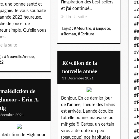
l'inspiration des best-sellers
#
e, une bonne santé et
et j'ai continué...
#A
agnie. Je vous souhaite
#
Lire la suite
année 2022 heureuse,
lie de joie et de
#F
Tag(s) :
#Meurtre
,
#Enquête
,
eur simple. Qu’elle vous
#a
#Roman
,
#Ecriture
e...
#s
re la suite
#
#A
) :
#NouvelleAnnee
,
#I
Réveillon de la
22
#L
nouvelle année
#r
31 Décembre 2021
#
#T
malédiction de
#
ghmoor - Erin A.
Bonjour. En ce dernier jour
#P
de l'année, l'heure des bilans
aig
#L
est arrivée. L'année écoulée
Décembre 2021
#B
fut elle bonne, mauvaise ou
#
mitigée ?! Certes, un certain
virus a dérouté un peu
#D
alédiction de Highmoor
(beaucoup) nos habitudes
#S