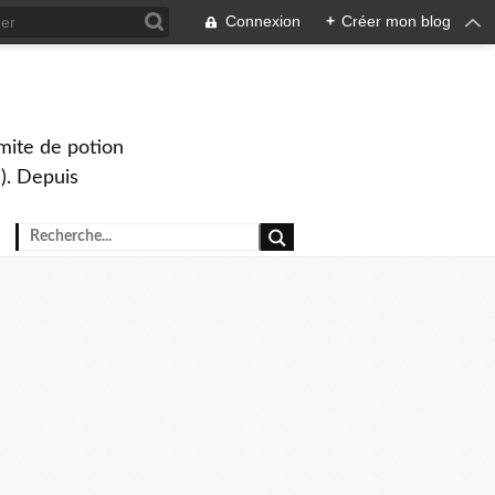
Connexion
+
Créer mon blog
mite de potion
). Depuis