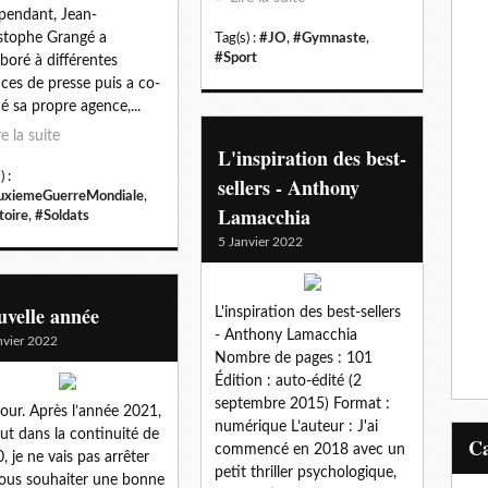
pendant, Jean-
stophe Grangé a
Tag(s) :
#JO
,
#Gymnaste
,
#Sport
aboré à différentes
ces de presse puis a co-
é sa propre agence,...
re la suite
L'inspiration des best-
) :
sellers - Anthony
xiemeGuerreMondiale
,
Lamacchia
toire
,
#Soldats
5 Janvier 2022
velle année
L'inspiration des best-sellers
- Anthony Lamacchia
nvier 2022
Nombre de pages : 101
Édition : auto-édité (2
septembre 2015) Format :
our. Après l’année 2021,
numérique L’auteur : J'ai
fut dans la continuité de
commencé en 2018 avec un
, je ne vais pas arrêter
petit thriller psychologique,
ous souhaiter une bonne