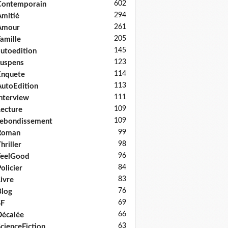
602
Contemporain
294
mitié
261
Amour
205
amille
145
utoedition
123
uspens
114
Enquete
113
utoEdition
111
nterview
109
ecture
109
ebondissement
99
Roman
98
hriller
96
FeelGood
84
olicier
83
ivre
76
log
69
SF
66
écalée
63
cienceFiction