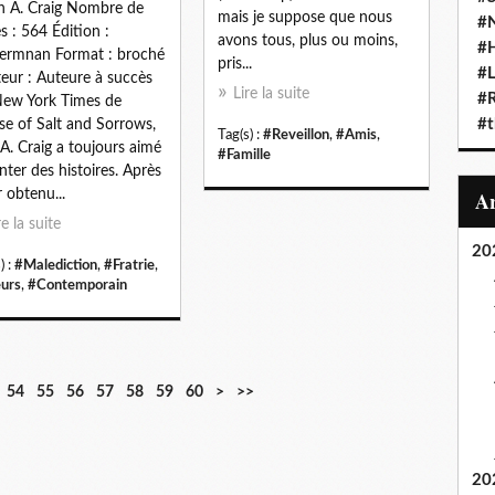
in A. Craig Nombre de
mais je suppose que nous
#N
s : 564 Édition :
avons tous, plus ou moins,
#
ermnan Format : broché
pris...
#L
teur : Auteure à succès
Lire la suite
#
ew York Times de
#t
e of Salt and Sorrows,
Tag(s) :
#Reveillon
,
#Amis
,
 A. Craig a toujours aimé
#Famille
nter des histoires. Après
r obtenu...
re la suite
20
) :
#Malediction
,
#Fratrie
,
urs
,
#Contemporain
7
8
9
1
54
55
56
57
58
59
60
>
>>
0
0
0
0
0
20