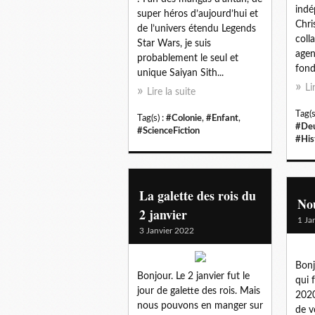
indé
super héros d’aujourd’hui et
Chri
de l’univers étendu Legends
coll
Star Wars, je suis
agen
probablement le seul et
fond
unique Saiyan Sith...
Li
Lire la suite
Tag(s
Tag(s) :
#Colonie
,
#Enfant
,
#Deu
#ScienceFiction
#His
La galette des rois du
Nou
2 janvier
1 Ja
3 Janvier 2022
Bonj
Bonjour. Le 2 janvier fut le
qui 
jour de galette des rois. Mais
2020
nous pouvons en manger sur
de v