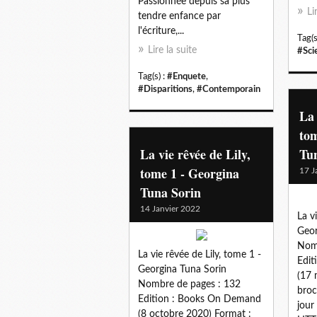
Passionnée depuis sa plus
Li
tendre enfance par
l'écriture,...
Tag(s
Lire la suite
#Sci
Tag(s) :
#Enquete
,
#Disparitions
,
#Contemporain
La 
tom
La vie rêvée de Lily,
Tu
tome 1 - Georgina
17 J
Tuna Sorin
14 Janvier 2022
La v
Geor
Nomb
La vie rêvée de Lily, tome 1 -
Edit
Georgina Tuna Sorin
(17 
Nombre de pages : 132
broc
Edition : Books On Demand
jour
(8 octobre 2020) Format :