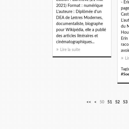
- Er
2021) Format : numérique
page
L’auteure : Diplômée d'un
Cast
DEA de Lettres Modernes,
L’au
documentaliste, biographe
du N
pour Wikipédia, elle a publié
Hous
des articles littéraires et
Erin
cinématographiques...
raco
Lire la suite
avoi
Li
Tag(s
#Soe
1
2
3
4
<<
<
50
51
52
53
0
0
0
0