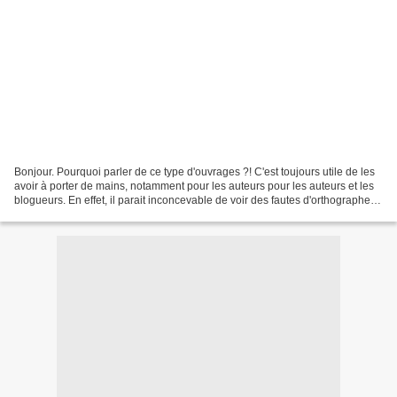
Bonjour. Pourquoi parler de ce type d'ouvrages ?! C'est toujours utile de les
avoir à porter de mains, notamment pour les auteurs pour les auteurs et les
blogueurs. En effet, il parait inconcevable de voir des fautes d'orthographes
et de conjugaison dans...