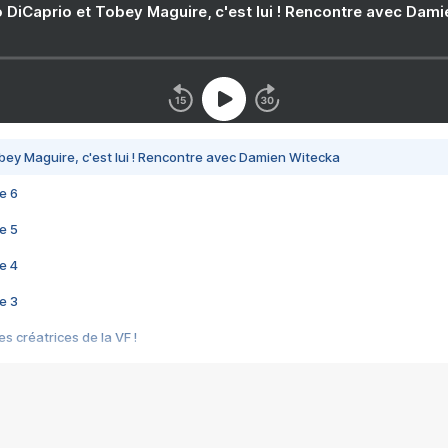
 DiCaprio et Tobey Maguire, c'est lui ! Rencontre avec Dam
bey Maguire, c'est lui ! Rencontre avec Damien Witecka
e 6
e 5
e 4
e 3
s créatrices de la VF !
e 2
e 1
e Mektoub My Love arrive enfin ! Rencontre avec Shaïn Boumedine et Sal