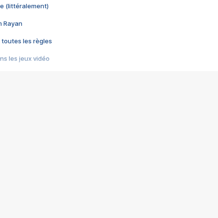
e (littéralement)
im Rayan
 toutes les règles
s les jeux vidéo
us choquant de Rockstar ? - Le scandale BULLY
e plus moche de Steam
du RÊVE tourne au CAUCHEMAR
pendant 8 heures
it… à tort
umiliés par un jeu vidéo
ire - Final Fantasy 8
ti un empire - Age of Empires
story DOFUS