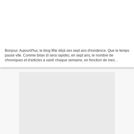
Bonjour. Aujourd'hui, le blog fête déjà ses sept ans d'existence. Que le temps
passe vite. Comme bilan (il sera rapide), en sept ans, le nombre de
chroniques et d'articles a varié chaque semaine, en fonction de mes
lectures. Au moment de sa création,...