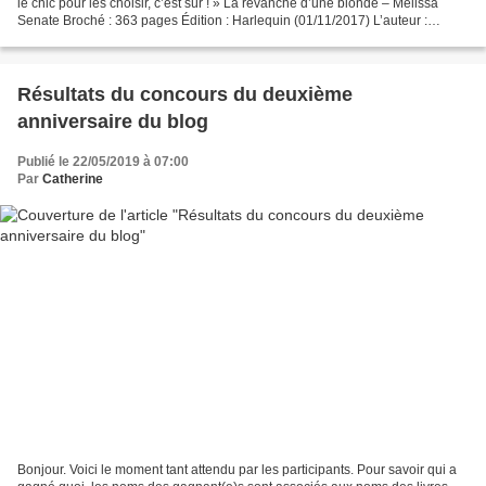
le chic pour les choisir, c’est sûr ! » La revanche d’une blonde – Mélissa
Senate Broché : 363 pages Édition : Harlequin (01/11/2017) L’auteur :
Melissa Senate a partagé son...
Résultats du concours du deuxième
anniversaire du blog
Publié le 22/05/2019 à 07:00
Par
Catherine
Bonjour. Voici le moment tant attendu par les participants. Pour savoir qui a