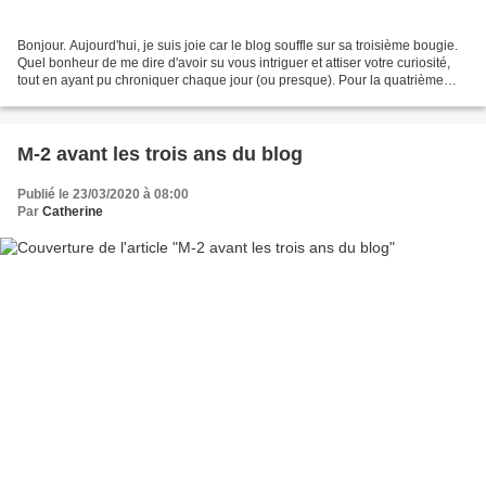
Bonjour. Aujourd'hui, je suis joie car le blog souffle sur sa troisième bougie.
Quel bonheur de me dire d'avoir su vous intriguer et attiser votre curiosité,
tout en ayant pu chroniquer chaque jour (ou presque). Pour la quatrième
année, je verrai bien...
M-2 avant les trois ans du blog
Publié le 23/03/2020 à 08:00
Par
Catherine