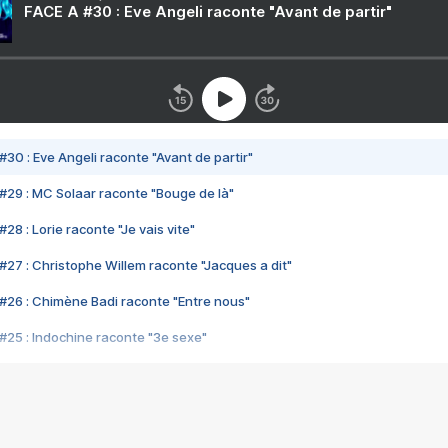
FACE A #30 : Eve Angeli raconte "Avant de partir"
#30 : Eve Angeli raconte "Avant de partir"
#29 : MC Solaar raconte "Bouge de là"
28 : Lorie raconte "Je vais vite"
#27 : Christophe Willem raconte "Jacques a dit"
#26 : Chimène Badi raconte "Entre nous"
#25 : Indochine raconte "3e sexe"
#24 : Zaho raconte "C'est chelou"
#23 : Patrick Bruel raconte "Au café des délices"
#22 : Kyo raconte "Le chemin"