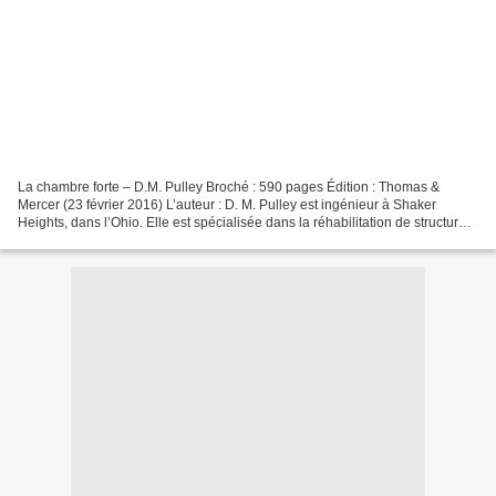
La chambre forte – D.M. Pulley Broché : 590 pages Édition : Thomas &
Mercer (23 février 2016) L’auteur : D. M. Pulley est ingénieur à Shaker
Heights, dans l’Ohio. Elle est spécialisée dans la réhabilitation de structures
historiques et dans les enquêtes...