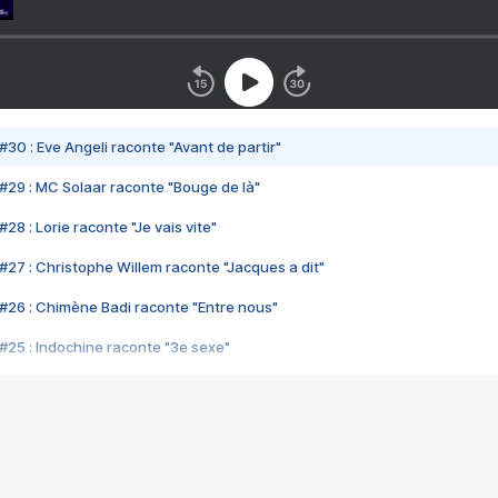
#30 : Eve Angeli raconte "Avant de partir"
#29 : MC Solaar raconte "Bouge de là"
28 : Lorie raconte "Je vais vite"
#27 : Christophe Willem raconte "Jacques a dit"
#26 : Chimène Badi raconte "Entre nous"
#25 : Indochine raconte "3e sexe"
#24 : Zaho raconte "C'est chelou"
#23 : Patrick Bruel raconte "Au café des délices"
#22 : Kyo raconte "Le chemin"