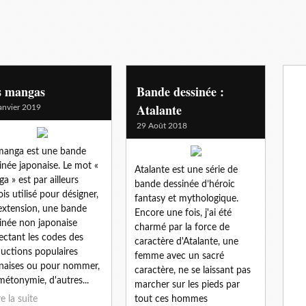
s mangas
Bande dessinée :
Atalante
anvier 2019
29 Août 2018
anga est une bande
inée japonaise. Le mot «
Atalante est une série de
a » est par ailleurs
bande dessinée d’héroic
ois utilisé pour désigner,
fantasy et mythologique.
extension, une bande
Encore une fois, j'ai été
inée non japonaise
charmé par la force de
ectant les codes des
caractère d'Atalante, une
uctions populaires
femme avec un sacré
naises ou pour nommer,
caractère, ne se laissant pas
métonymie, d'autres...
marcher sur les pieds par
re la suite
tout ces hommes