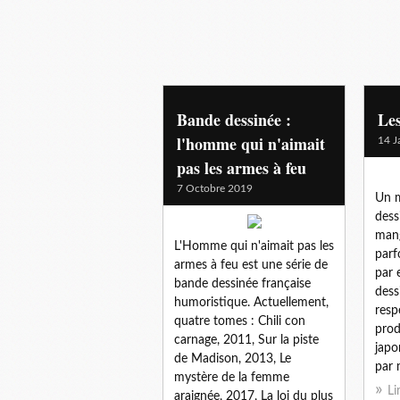
bandedessinee
Bande dessinée :
Le
l'homme qui n'aimait
14 J
pas les armes à feu
7 Octobre 2019
Un m
dess
mang
L'Homme qui n'aimait pas les
parf
armes à feu est une série de
par 
bande dessinée française
dess
humoristique. Actuellement,
resp
quatre tomes : Chili con
prod
carnage, 2011, Sur la piste
japo
de Madison, 2013, Le
par 
mystère de la femme
Li
araignée, 2017, La loi du plus