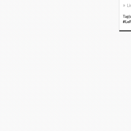
Li
Tag(s
#LeP