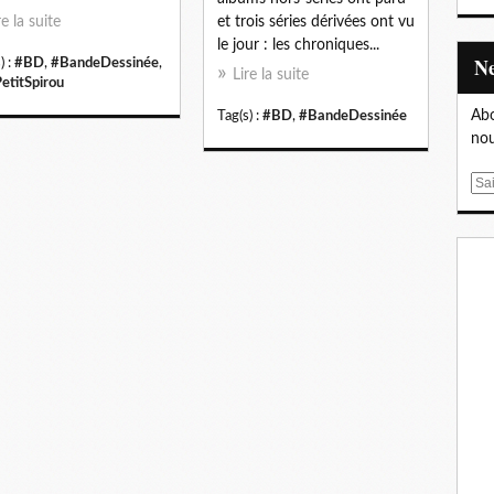
re la suite
et trois séries dérivées ont vu
le jour : les chroniques...
) :
#BD
,
#BandeDessinée
,
Lire la suite
etitSpirou
Abo
Tag(s) :
#BD
,
#BandeDessinée
nou
E
m
a
i
l