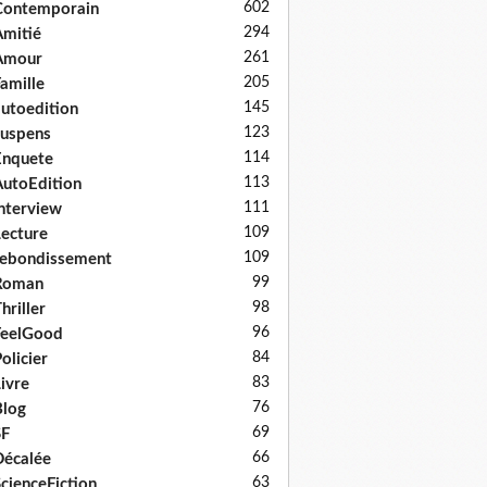
602
Contemporain
294
mitié
261
Amour
205
amille
145
utoedition
123
uspens
114
Enquete
113
utoEdition
111
nterview
109
ecture
109
ebondissement
99
Roman
98
hriller
96
FeelGood
84
olicier
83
ivre
76
log
69
SF
66
écalée
63
cienceFiction