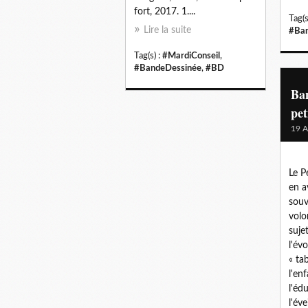
fort, 2017. 1....
Tag(s
Lire la suite
#Ban
Tag(s) :
#MardiConseil
,
#BandeDessinée
,
#BD
Ban
pet
19 A
Le P
en a
souv
volo
suje
l'év
« ta
l'en
l'éd
l'éve