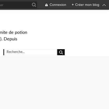
Connexion
+
Créer mon blog
mite de potion
). Depuis