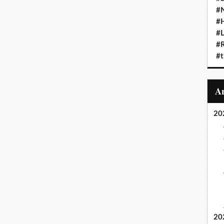
#N
#
#L
#
#t
20
20