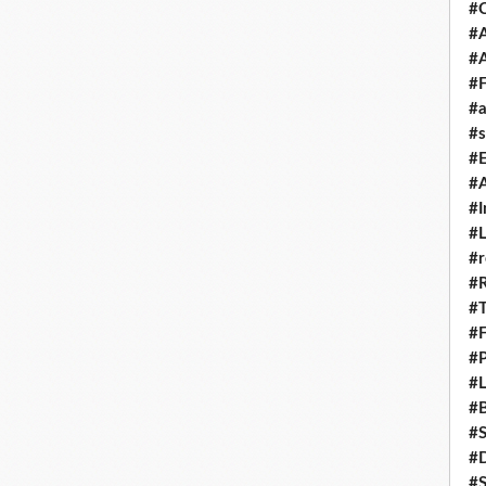
#
#A
#
#F
#a
#s
#
#A
#I
#L
#r
#
#T
#
#P
#L
#B
#
#D
#S