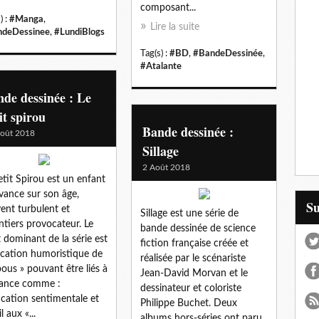
composant...
) :
#Manga
,
Lire la suite
deDessinee
,
#LundiBlogs
Tag(s) :
#BD
,
#BandeDessinée
,
#Atalante
de dessinée : Le
it spirou
Bande dessinée :
oût 2018
Sillage
2 Août 2018
etit Spirou est un enfant
vance sur son âge,
S
ent turbulent et
Sillage est une série de
ntiers provocateur. Le
bande dessinée de science
t dominant de la série est
fiction française créée et
ocation humoristique de
réalisée par le scénariste
bous » pouvant être liés à
Jean-David Morvan et le
fance comme :
dessinateur et coloriste
ucation sentimentale et
Philippe Buchet. Deux
il aux «...
albums hors-séries ont paru