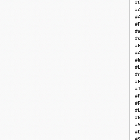
#
#A
#
#F
#a
#s
#
#A
#I
#L
#r
#
#T
#
#P
#L
#B
#
#D
#S