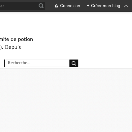
Connexion
+
Créer mon blog
mite de potion
). Depuis