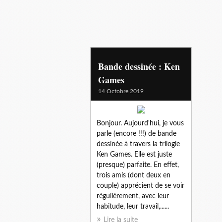
bandedessinees
Bande dessinée : Ken
Games
14 Octobre 2019
Bonjour. Aujourd'hui, je vous
parle (encore !!!) de bande
dessinée à travers la trilogie
Ken Games. Elle est juste
(presque) parfaite. En effet,
trois amis (dont deux en
couple) apprécient de se voir
régulièrement, avec leur
habitude, leur travail,......
Lire la suite