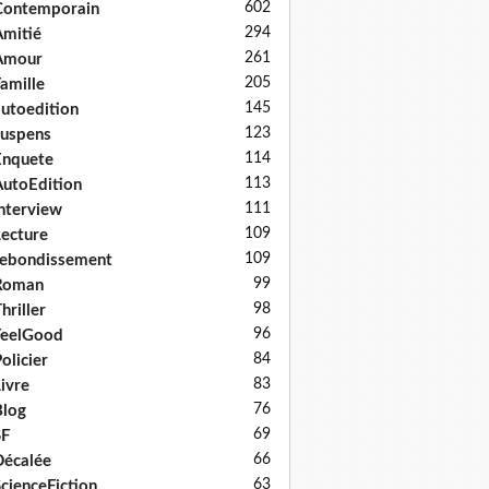
602
Contemporain
294
mitié
261
Amour
205
amille
145
utoedition
123
uspens
114
Enquete
113
utoEdition
111
nterview
109
ecture
109
ebondissement
99
Roman
98
hriller
96
FeelGood
84
olicier
83
ivre
76
log
69
SF
66
écalée
63
cienceFiction