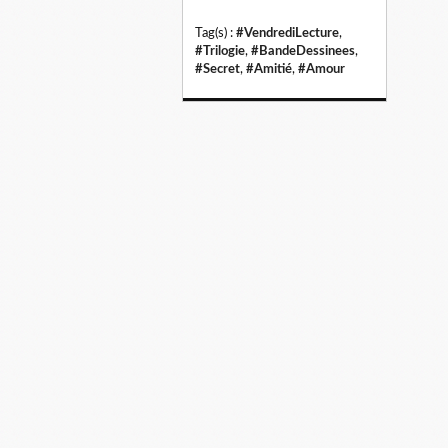
Tag(s) :
#VendrediLecture
,
#Trilogie
,
#BandeDessinees
,
#Secret
,
#Amitié
,
#Amour