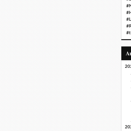
#N
#
#L
#
#t
20
20