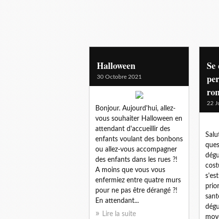
deguisement
Halloween
Se 
pe
30 Octobre 2021
rom
22 J
Bonjour. Aujourd'hui, allez-
vous souhaiter Halloween en
attendant d'accueillir des
Salu
enfants voulant des bonbons
ques
ou allez-vous accompagner
dégu
des enfants dans les rues ?!
cost
A moins que vous vous
s'es
enfermiez entre quatre murs
prior
pour ne pas être dérangé ?!
sant
En attendant...
dégu
Lire la suite
moye