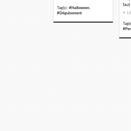
faut 
Tag(s) :
#Halloween
,
Li
#Déguisement
Tag(s
#Per