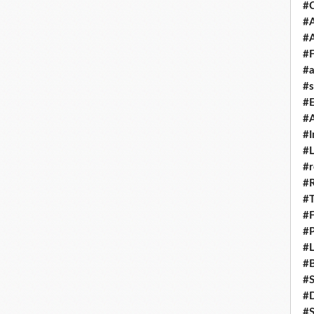
#
#A
#
#F
#a
#s
#
#A
#I
#L
#r
#
#T
#
#P
#L
#B
#
#D
#S