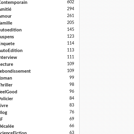
602
Contemporain
294
mitié
261
Amour
205
amille
145
utoedition
123
uspens
114
Enquete
113
utoEdition
111
nterview
109
ecture
109
ebondissement
99
Roman
98
hriller
96
FeelGood
84
olicier
83
ivre
76
log
69
SF
66
écalée
63
cienceFiction