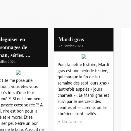
déguiser en
Mardi gras
rsonnages de
25 Février 2020
an, séries, ...
uillet 2021
Pour la petite histoire, Mardi
gras est une période festive,
qui marque la fin de la «
t ! Je me pose une
semaine des sept jours gras »
tion : vous êtes vous
(autrefois appelés « jours
isés lors d'une fête
charnels »). Le Mardi gras est
umé ?! Si oui, comment
suivi par le mercredi des
t passée cette soirée ?! A
cendres et le carême, où les
i, rire est bon pour la
chrétiens sont invités...
é et le moral. Et se
Lire la suite
iser peut-être un bon
n de le faire. Aussi, il ne