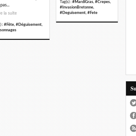
Tag(s) :
#MardiGras
,
#Crepes
,
pas...
#InvasionBretonne
,
#Deguisement
,
#Fete
re la suite
) :
#Fête
,
#Déguisement
,
sonnages
S