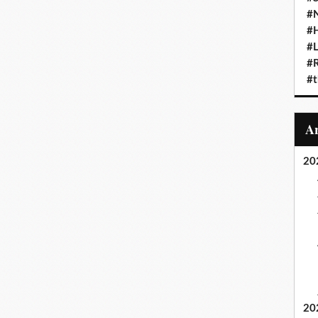
#N
#
#L
#
#t
20
20