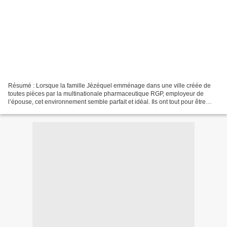
Résumé : Lorsque la famille Jézéquel emménage dans une ville créée de
toutes pièces par la multinationale pharmaceutique RGP, employeur de
l’épouse, cet environnement semble parfait et idéal. Ils ont tout pour être
heureux et font vite connaissance avec...