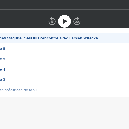
bey Maguire, c'est lui ! Rencontre avec Damien Witecka
e 6
e 5
e 4
e 3
s créatrices de la VF !
e 2
e 1
e Mektoub My Love arrive enfin ! Rencontre avec Shaïn Boumedine et Sal