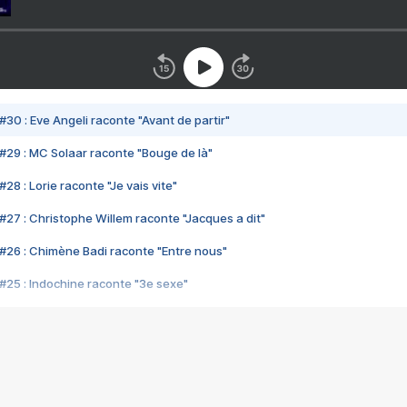
#30 : Eve Angeli raconte "Avant de partir"
#29 : MC Solaar raconte "Bouge de là"
28 : Lorie raconte "Je vais vite"
#27 : Christophe Willem raconte "Jacques a dit"
#26 : Chimène Badi raconte "Entre nous"
#25 : Indochine raconte "3e sexe"
#24 : Zaho raconte "C'est chelou"
#23 : Patrick Bruel raconte "Au café des délices"
#22 : Kyo raconte "Le chemin"