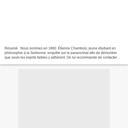
Résumé : Nous sommes en 1860. Étienne Chambois, jeune étudiant en
philosophie à la Sorbonne, enquête sur le paranormal afin de démontrer
que seuls les esprits faibles y adhèrent. On lui recommande de contacter
Violette Cochand, spirite de son état, qui...